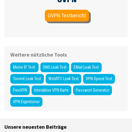
OVPN Testbericht
Weitere nützliche Tools
Meine IP Test
DNS Leak Test
EMail Leak Test
Torrent Leak Test
WebRTC Leak Test
VPN Speed Test
FreeVPN
Interaktive VPN Karte
Passwort Generator
VPN Eigentümer
Unsere neuesten Beiträge