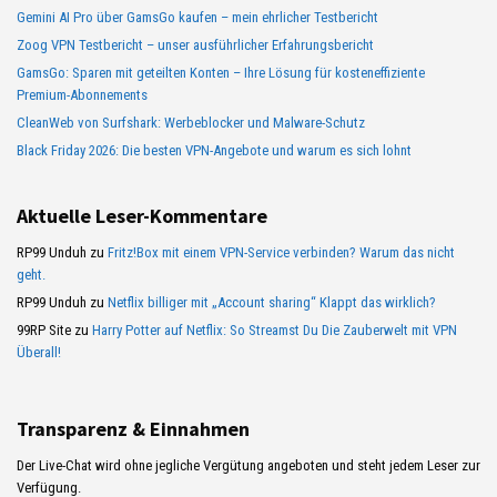
Gemini AI Pro über GamsGo kaufen – mein ehrlicher Testbericht
Zoog VPN Testbericht – unser ausführlicher Erfahrungsbericht
GamsGo: Sparen mit geteilten Konten – Ihre Lösung für kosteneffiziente
Premium-Abonnements
CleanWeb von Surfshark: Werbeblocker und Malware-Schutz
Black Friday 2026: Die besten VPN-Angebote und warum es sich lohnt
Aktuelle Leser-Kommentare
RP99 Unduh
zu
Fritz!Box mit einem VPN-Service verbinden? Warum das nicht
geht.
RP99 Unduh
zu
Netflix billiger mit „Account sharing“ Klappt das wirklich?
99RP Site
zu
Harry Potter auf Netflix: So Streamst Du Die Zauberwelt mit VPN
Überall!
Transparenz & Einnahmen
Der Live-Chat wird ohne jegliche Vergütung angeboten und steht jedem Leser zur
Verfügung.