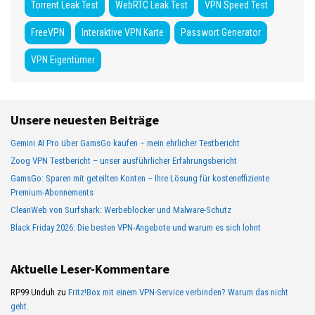
Torrent Leak Test
WebRTC Leak Test
VPN Speed Test
FreeVPN
Interaktive VPN Karte
Passwort Generator
VPN Eigentümer
Unsere neuesten Beiträge
Gemini AI Pro über GamsGo kaufen – mein ehrlicher Testbericht
Zoog VPN Testbericht – unser ausführlicher Erfahrungsbericht
GamsGo: Sparen mit geteilten Konten – Ihre Lösung für kosteneffiziente
Premium-Abonnements
CleanWeb von Surfshark: Werbeblocker und Malware-Schutz
Black Friday 2026: Die besten VPN-Angebote und warum es sich lohnt
Aktuelle Leser-Kommentare
RP99 Unduh
zu
Fritz!Box mit einem VPN-Service verbinden? Warum das nicht
geht.