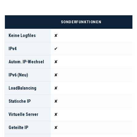
SONDERFUNKTIONEN
Keine Logfiles
✘
IPv4
✔
Autom. IP-Wechsel
✘
IPv6 (neu)
✘
LoadBalancing
✘
Statische IP
✘
Virtuelle Server
✘
Geteilte IP
✘