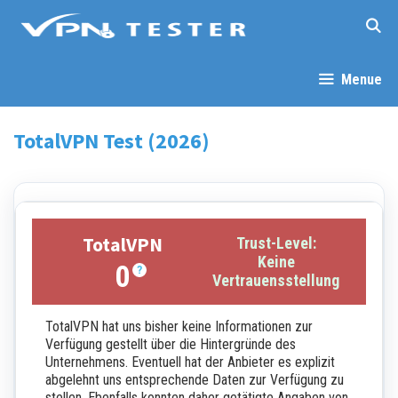
Springe
zum
Inhalt
Menue
TotalVPN Test (2026)
TotalVPN
Trust-Level:
Keine
0
?
Vertrauensstellung
TotalVPN hat uns bisher keine Informationen zur
Verfügung gestellt über die Hintergründe des
Unternehmens. Eventuell hat der Anbieter es explizit
abgelehnt uns entsprechende Daten zur Verfügung zu
stellen. Ebenfalls konnten daher getätigte Angaben von