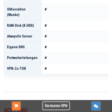
Obfuscation
✘
(Maske)
RAM-Disk (k.HDD)
✘
AlwaysOn Server
✘
Eigene DNS
✘
Portweiterleitungen
✘
VPN-Zu-TOR
✘
kaufen
Gratis TESTEN!Kostenlos verwenden oder
Die besten VPN
ACHTUNG!