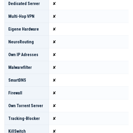
Dedicated Server
✘
Multi-Hop VPN
✘
Eigene Hardware
✘
NeuroRouting
✘
Own IP Adresses
✘
Malwarefilter
✘
SmartDNS
✘
Firewall
✘
Own Torrent Server
✘
Tracking-Blocker
✘
KillSwitch
✘