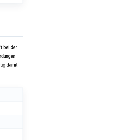
t bei der
indungen
tig damit