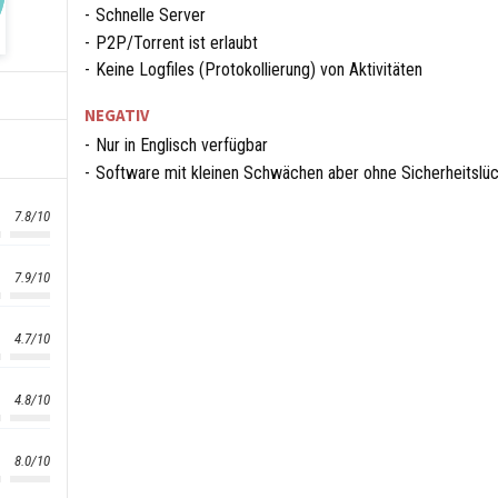
Schnelle Server
P2P/Torrent ist erlaubt
Keine Logfiles (Protokollierung) von Aktivitäten
NEGATIV
Nur in Englisch verfügbar
Software mit kleinen Schwächen aber ohne Sicherheitslü
7.8/10
7.9/10
4.7/10
4.8/10
8.0/10