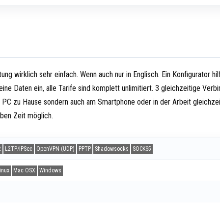
g wirklich sehr einfach. Wenn auch nur in Englisch. Ein Konfigurator hilf
e Daten ein, alle Tarife sind komplett unlimitiert. 3 gleichzeitige Verb
den PC zu Hause sondern auch am Smartphone oder in der Arbeit gleichzei
elben Zeit möglich.
2
L2TP/IPSec
OpenVPN (UDP)
PPTP
Shadowsocks
SOCKS5
inux
Mac OSX
Windows