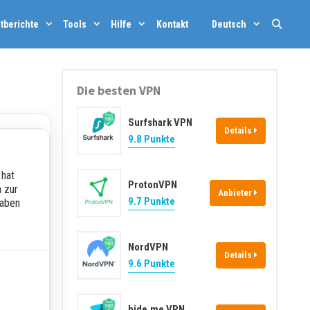
Such
tberichte
Tools
Hilfe
Kontakt
Deutsch
Die besten VPN
Surfshark VPN
Details
9.8 Punkte
 hat
ProtonVPN
n zur
Anbieter
9.7 Punkte
gaben
NordVPN
Details
9.6 Punkte
hide.me VPN