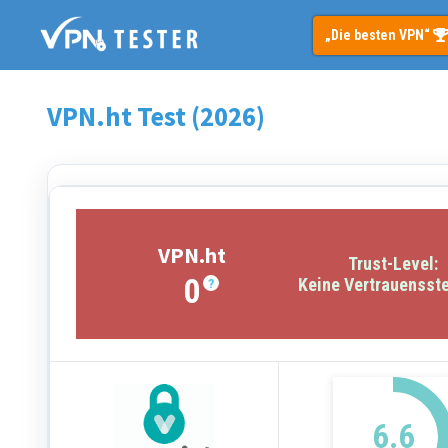
Springe
„Die besten VPN“
zum
Inhalt
VPN.ht Test (2026)
VPN.ht
Trust-Level:
0
Keine Vertrauensste
?
6.6