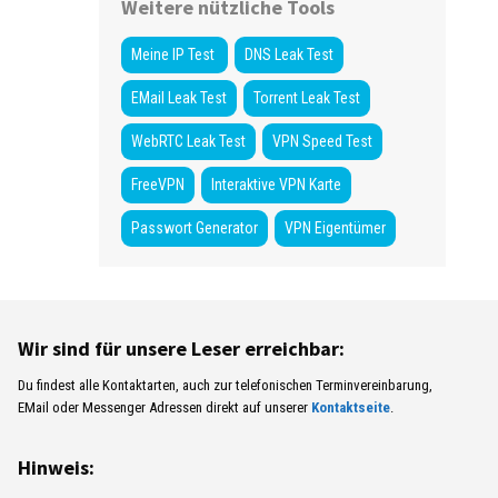
Weitere nützliche Tools
Meine IP Test
DNS Leak Test
EMail Leak Test
Torrent Leak Test
WebRTC Leak Test
VPN Speed Test
FreeVPN
Interaktive VPN Karte
Passwort Generator
VPN Eigentümer
Wir sind für unsere Leser erreichbar:
Du findest alle Kontaktarten, auch zur telefonischen Terminvereinbarung,
EMail oder Messenger Adressen direkt auf unserer
Kontaktseite
.
Hinweis: