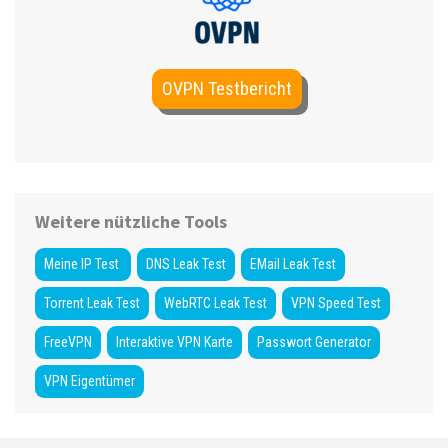
OVPN Testbericht
Weitere nützliche Tools
Meine IP Test
DNS Leak Test
EMail Leak Test
Torrent Leak Test
WebRTC Leak Test
VPN Speed Test
FreeVPN
Interaktive VPN Karte
Passwort Generator
VPN Eigentümer