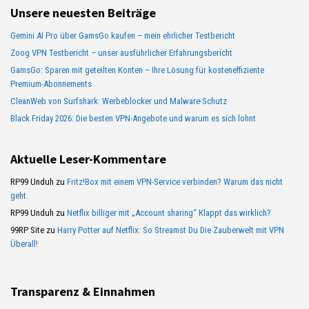
Unsere neuesten Beiträge
Gemini AI Pro über GamsGo kaufen – mein ehrlicher Testbericht
Zoog VPN Testbericht – unser ausführlicher Erfahrungsbericht
GamsGo: Sparen mit geteilten Konten – Ihre Lösung für kosteneffiziente
Premium-Abonnements
CleanWeb von Surfshark: Werbeblocker und Malware-Schutz
Black Friday 2026: Die besten VPN-Angebote und warum es sich lohnt
Aktuelle Leser-Kommentare
RP99 Unduh
zu
Fritz!Box mit einem VPN-Service verbinden? Warum das nicht
geht.
RP99 Unduh
zu
Netflix billiger mit „Account sharing“ Klappt das wirklich?
99RP Site
zu
Harry Potter auf Netflix: So Streamst Du Die Zauberwelt mit VPN
Überall!
Transparenz & Einnahmen