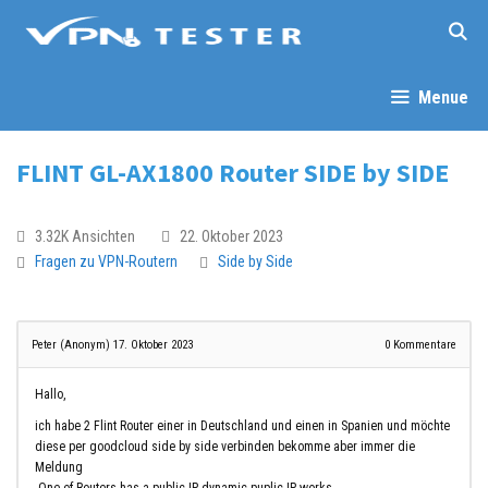
Menue
FLINT GL-AX1800 Router SIDE by SIDE
3.32K Ansichten
22. Oktober 2023
Fragen zu VPN-Routern
Side by Side
Peter (Anonym)
17. Oktober 2023
0
Kommentare
Hallo,
ich habe 2 Flint Router einer in Deutschland und einen in Spanien und möchte
diese per goodcloud side by side verbinden bekomme aber immer die
Meldung
-One of Routers has a public IP, dynamic puplic IP works