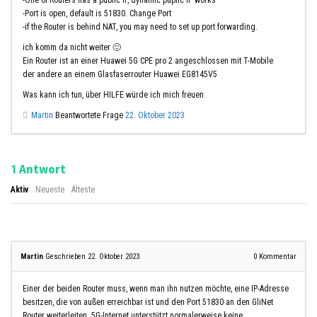
-Port is open, default is 51830. Change Port
-if the Router is behind NAT, you may need to set up port forwarding.
ich komm da nicht weiter 🙁
Ein Router ist an einer Huawei 5G CPE pro 2 angeschlossen mit T-Mobile
der andere an einem Glasfaserrouter Huawei EG8145V5
Was kann ich tun, über HILFE würde ich mich freuen.
Martin
Beantwortete Frage
22. Oktober 2023
Antwort
1
Aktiv
Neueste
Älteste
Martin
Geschrieben 22. Oktober 2023
0
Kommentar
Einer der beiden Router muss, wenn man ihn nutzen möchte, eine IP-Adresse
besitzen, die von außen erreichbar ist und den Port 51830 an den GliNet
Router weiterleiten. 5G-Internet unterstützt normalerweise keine