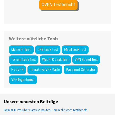
OVPN Testbericht
Weitere nützliche Tools
Meine IP Test
DNS Leak Test
EMail Leak Test
Torrent Leak Test
WebRTC Leak Test
VPN Speed Test
FreeVPN
Interaktive VPN Karte
Passwort Generator
VPN Eigentümer
Unsere neuesten Beiträge
Gemini AI Pro über GamsGo kaufen – mein ehrlicher Testbericht