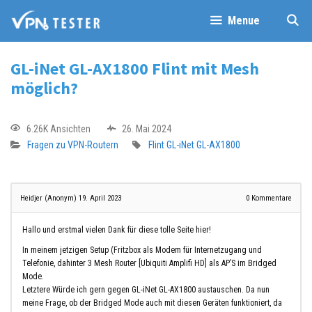
Menue
GL-iNet GL-AX1800 Flint mit Mesh
möglich?
6.26K Ansichten
26. Mai 2024
Fragen zu VPN-Routern
Flint
GL-iNet GL-AX1800
Heidjer (Anonym)
19. April 2023
0
Kommentare
Hallo und erstmal vielen Dank für diese tolle Seite hier!
In meinem jetzigen Setup (Fritzbox als Modem für Internetzugang und
Telefonie, dahinter 3 Mesh Router [Ubiquiti Amplifi HD] als AP’S im Bridged
Mode.
Letztere Würde ich gern gegen GL-iNet GL-AX1800 austauschen. Da nun
meine Frage, ob der Bridged Mode auch mit diesen Geräten funktioniert, da