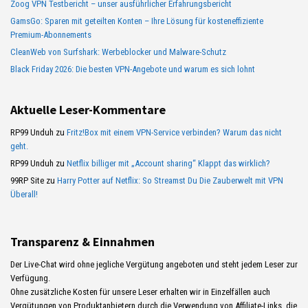
Zoog VPN Testbericht – unser ausführlicher Erfahrungsbericht
GamsGo: Sparen mit geteilten Konten – Ihre Lösung für kosteneffiziente
Premium-Abonnements
CleanWeb von Surfshark: Werbeblocker und Malware-Schutz
Black Friday 2026: Die besten VPN-Angebote und warum es sich lohnt
Aktuelle Leser-Kommentare
RP99 Unduh
zu
Fritz!Box mit einem VPN-Service verbinden? Warum das nicht
geht.
RP99 Unduh
zu
Netflix billiger mit „Account sharing“ Klappt das wirklich?
99RP Site
zu
Harry Potter auf Netflix: So Streamst Du Die Zauberwelt mit VPN
Überall!
Transparenz & Einnahmen
Der Live-Chat wird ohne jegliche Vergütung angeboten und steht jedem Leser zur
Verfügung.
Ohne zusätzliche Kosten für unsere Leser erhalten wir in Einzelfällen auch
Vergütungen von Produktanbietern durch die Verwendung von Affiliate-Links, die