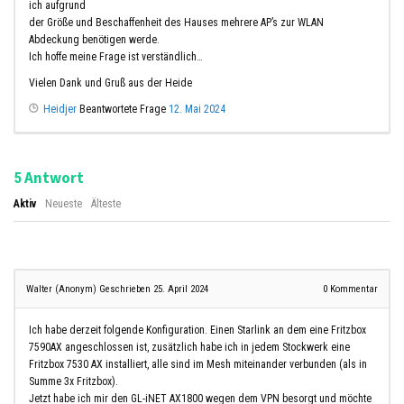
ich aufgrund
der Größe und Beschaffenheit des Hauses mehrere AP’s zur WLAN
Abdeckung benötigen werde.
Ich hoffe meine Frage ist verständlich…
Vielen Dank und Gruß aus der Heide
Heidjer
Beantwortete Frage
12. Mai 2024
Antwort
5
Aktiv
Neueste
Älteste
Walter (Anonym)
Geschrieben 25. April 2024
0
Kommentar
Ich habe derzeit folgende Konfiguration. Einen Starlink an dem eine Fritzbox
7590AX angeschlossen ist, zusätzlich habe ich in jedem Stockwerk eine
Fritzbox 7530 AX installiert, alle sind im Mesh miteinander verbunden (als in
Summe 3x Fritzbox).
Jetzt habe ich mir den GL-iNET AX1800 wegen dem VPN besorgt und möchte