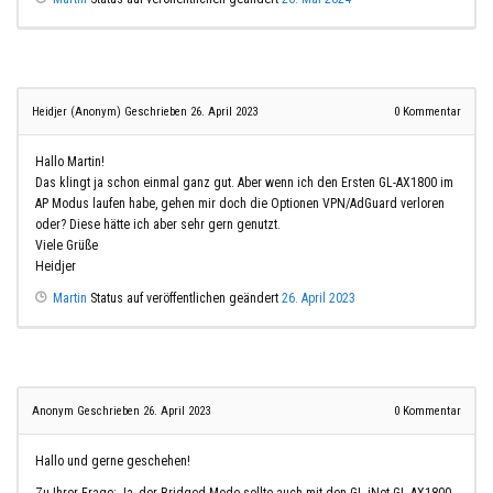
Heidjer (Anonym)
Geschrieben 26. April 2023
0
Kommentar
Hallo Martin!
Das klingt ja schon einmal ganz gut. Aber wenn ich den Ersten GL-AX1800 im
AP Modus laufen habe, gehen mir doch die Optionen VPN/AdGuard verloren
oder? Diese hätte ich aber sehr gern genutzt.
Viele Grüße
Heidjer
Martin
Status auf veröffentlichen geändert
26. April 2023
Anonym
Geschrieben 26. April 2023
0
Kommentar
Hallo und gerne geschehen!
Zu Ihrer Frage: Ja, der Bridged Mode sollte auch mit den GL-iNet GL-AX1800