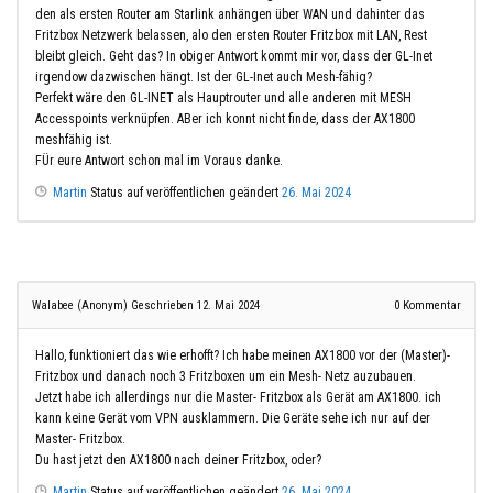
den als ersten Router am Starlink anhängen über WAN und dahinter das
Fritzbox Netzwerk belassen, alo den ersten Router Fritzbox mit LAN, Rest
bleibt gleich. Geht das? In obiger Antwort kommt mir vor, dass der GL-Inet
irgendow dazwischen hängt. Ist der GL-Inet auch Mesh-fähig?
Perfekt wäre den GL-INET als Hauptrouter und alle anderen mit MESH
Accesspoints verknüpfen. ABer ich konnt nicht finde, dass der AX1800
meshfähig ist.
FÜr eure Antwort schon mal im Voraus danke.
Martin
Status auf veröffentlichen geändert
26. Mai 2024
Walabee (Anonym)
Geschrieben 12. Mai 2024
0
Kommentar
Hallo, funktioniert das wie erhofft? Ich habe meinen AX1800 vor der (Master)-
Fritzbox und danach noch 3 Fritzboxen um ein Mesh- Netz auzubauen.
Jetzt habe ich allerdings nur die Master- Fritzbox als Gerät am AX1800. ich
kann keine Gerät vom VPN ausklammern. Die Geräte sehe ich nur auf der
Master- Fritzbox.
Du hast jetzt den AX1800 nach deiner Fritzbox, oder?
Martin
Status auf veröffentlichen geändert
26. Mai 2024