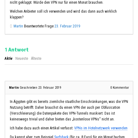
nicht geklappt. Würde den VPN nur für einen Monat brauchen.
Welchen Anbieter soll ich verwenden und wird das dann auch wirklich
klappen?
Martin
Beantwortete Frage
23. Februar 2019
Antwort
1
Aktiv
Neueste
Älteste
Martin
Geschrieben 23. Februar 2019
0
Kommentar
In Ägypten gibt es bereits ziemliche staatliche Einschränkungen, was die VPN
Nutzung betrifft. Daher brauchst du einen VPN der auch per Obfusication
(Verschleierung) die Datenpakete des VPN-Tunnels maskiert. Das ist
keineswegs trivial und daher bieten das „kostenlose VPNs“ nicht an.
Ich habe dazu auch einen Artikel verfasst:
VPNs im Hotelnetzwerk verwenden
Du kannst aber zum Beispiel
Surfshark
(für ca. 8 Euro) für ein Monat buchen.