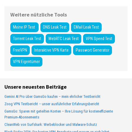
Weitere nützliche Tools
Meine IP Test
DNS Leak Test
EMail Leak Test
Torrent Leak Test
WebRTC Leak Test
VPN Speed Test
FreeVPN
Interaktive VPN Karte
Passwort Generator
VPN Eigentümer
Unsere neuesten Beiträge
Gemini AI Pro über GamsGo kaufen – mein ehrlicher Testbericht
Zoog VPN Testbericht – unser ausführlicher Erfahrungsbericht
GamsGo: Sparen mit geteilten Konten – Ihre Lösung für kosteneffiziente
Premium-Abonnements
CleanWeb von Surfshark: Werbeblocker und Malware-Schutz
Black Friday 2026: Die besten VPN-Angebote und warum es sich lohnt