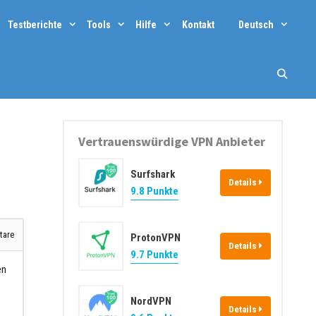
Testberichte
Tools
Hilfe
Kontakt
Deutsch
Vertrauenswürdige VPN Anbieter
Surfshark
Details
9.8 Punkte
are
ProtonVPN
Details
9.7 Punkte
en
NordVPN
Details