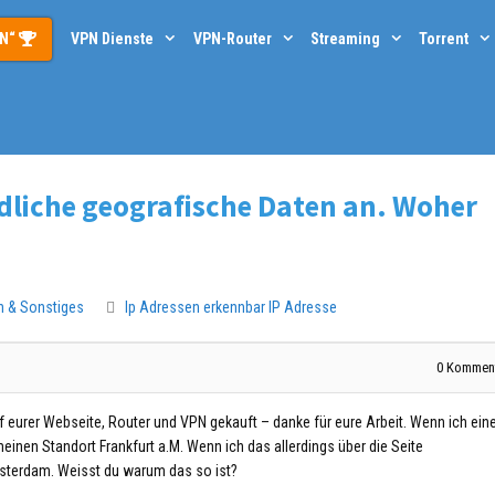
PN“
VPN Dienste
VPN-Router
Streaming
Torrent
edliche geografische Daten an. Woher
n & Sonstiges
Ip Adressen erkennbar
IP Adresse
0
Komment
uf eurer Webseite, Router und VPN gekauft – danke für eure Arbeit. Wenn ich ein
nen Standort Frankfurt a.M. Wenn ich das allerdings über die Seite
sterdam. Weisst du warum das so ist?