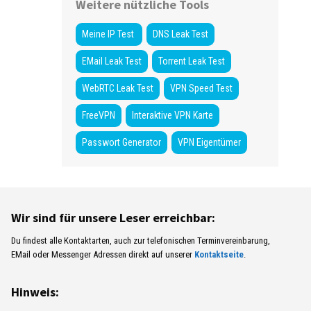
Weitere nützliche Tools
Meine IP Test
DNS Leak Test
EMail Leak Test
Torrent Leak Test
WebRTC Leak Test
VPN Speed Test
FreeVPN
Interaktive VPN Karte
Passwort Generator
VPN Eigentümer
Wir sind für unsere Leser erreichbar:
Du findest alle Kontaktarten, auch zur telefonischen Terminvereinbarung,
EMail oder Messenger Adressen direkt auf unserer
Kontaktseite
.
Hinweis: