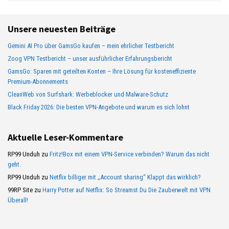
Unsere neuesten Beiträge
Gemini AI Pro über GamsGo kaufen – mein ehrlicher Testbericht
Zoog VPN Testbericht – unser ausführlicher Erfahrungsbericht
GamsGo: Sparen mit geteilten Konten – Ihre Lösung für kosteneffiziente
Premium-Abonnements
CleanWeb von Surfshark: Werbeblocker und Malware-Schutz
Black Friday 2026: Die besten VPN-Angebote und warum es sich lohnt
Aktuelle Leser-Kommentare
RP99 Unduh
zu
Fritz!Box mit einem VPN-Service verbinden? Warum das nicht
geht.
RP99 Unduh
zu
Netflix billiger mit „Account sharing“ Klappt das wirklich?
99RP Site
zu
Harry Potter auf Netflix: So Streamst Du Die Zauberwelt mit VPN
Überall!