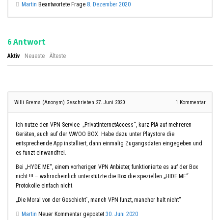
Martin
Beantwortete Frage
8. Dezember 2020
Antwort
6
Aktiv
Neueste
Älteste
Willi Grems (Anonym)
Geschrieben 27. Juni 2020
1
Kommentar
Ich nutze den VPN Service „PrivatInternetAccess“, kurz PIA auf mehreren
Geräten, auch auf der VAVOO BOX. Habe dazu unter Playstore die
entsprechende App installiert, dann einmalig Zugangsdaten eingegeben und
es funzt einwandfrei.
Bei „HYDE ME“, einem vorherigen VPN Anbieter, funktionierte es auf der Box
nicht !!! – wahrscheinlich unterstützte die Box die speziellen „HIDE.ME“
Protokolle einfach nicht.
„Die Moral von der Geschicht´, manch VPN funzt, mancher halt nicht“
Martin
Neuer Kommentar gepostet
30. Juni 2020