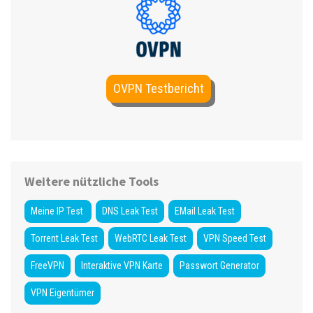
OVPN Testbericht
Weitere nützliche Tools
Meine IP Test
DNS Leak Test
EMail Leak Test
Torrent Leak Test
WebRTC Leak Test
VPN Speed Test
FreeVPN
Interaktive VPN Karte
Passwort Generator
VPN Eigentümer