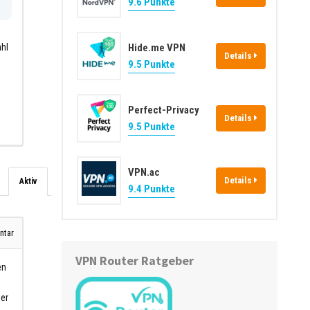
9.6 Punkte
Hide.me VPN
ahl
Details
9.5 Punkte
Perfect-Privacy
Details
9.5 Punkte
VPN.ac
Details
Aktiv
9.4 Punkte
tar
VPN Router Ratgeber
en
zer