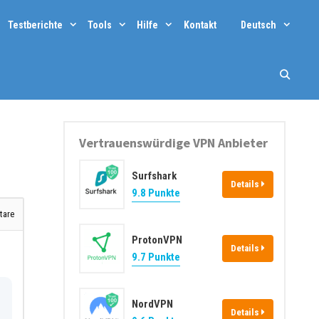
Testberichte
Tools
Hilfe
Kontakt
Deutsch
Vertrauenswürdige VPN Anbieter
Surfshark
Details
9.8 Punkte
are
ProtonVPN
Details
9.7 Punkte
NordVPN
Details