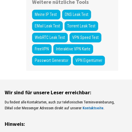
Weitere nützliche Tools
Meine IP Test
DNS Leak Test
EMail Leak Test
Torrent Leak Test
WebRTC Leak Test
VPN Speed Test
FreeVPN
Interaktive VPN Karte
Passwort Generator
VPN Eigentümer
Wir sind für unsere Leser erreichbar:
Du findest alle Kontaktarten, auch zur telefonischen Terminvereinbarung,
EMail oder Messenger Adressen direkt auf unserer
Kontaktseite
.
Hinweis: