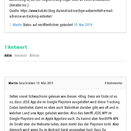
(Iterable Inc.).
Quelle: https://www.kuketz-blog.de/android-nordvpn-uebermittelt-e-mail-
adresse-an-tracking-anbieter/
Martin
Status auf veröffentlichen geändert
10. Mai 2019
Antwort
1
Aktiv
Neueste
Älteste
Martin
Geschrieben 10. Mai 2019
0
Kommentar
Selten soviel Schwachsinn gelesen wie diesen >Blog. Denn am Ende ist es
so, dass JEDE App die im Google Playstore ausgeliefert wird diese Tracking
Codes beinhaltet, damit es eben auch Statistiken darüber gibt, wie oft und in
welchen Land usw Apps geladen werden. Also das betrifft JEDE APP im
Google Playstore und im Apple Appstore auch. Du kannst aber NordVPN APK
dir Direkt über die Webseite laden, dann merkt das der Playstore nicht. Aber
dennoch wird, wenn Du im Android Gerät angegeben hast, dass Du