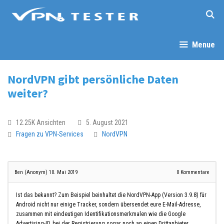
Menue
NordVPN gibt persönliche Daten
weiter?
12.25K Ansichten
5. August 2021
Fragen zu VPN-Services
NordVPN
Ben (Anonym)
10. Mai 2019
0
Kommentare
Ist das bekannt? Zum Beispiel beinhaltet die NordVPN-App (Version 3.9.8) für
Android nicht nur einige Tracker, sondern übersendet eure E-Mail-Adresse,
zusammen mit eindeutigen Identifikationsmerkmalen wie die Google
Advertising-ID, bei der Registrierung sogar noch an einen Drittanbieter