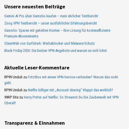
Unsere neuesten Beiträge
Gemini AI Pro über GamsGo kaufen – mein ehrlicher Testbericht
Zoog VPN Testbericht – unser ausführlicher Erfahrungsbericht
GamsGo: Sparen mit geteilten Konten – Ihre Lösung für kosteneffiziente
Premium-Abonnements
CleanWeb von Surfshark: Werbeblocker und Malware-Schutz
Black Friday 2026: Die besten VPN-Angebote und warum es sich lohnt
Aktuelle Leser-Kommentare
RP99 Unduh
zu
Fritz!Box mit einem VPN-Service verbinden? Warum das nicht
geht.
RP99 Unduh
zu
Netflix billiger mit „Account sharing“ Klappt das wirklich?
99RP Site
zu
Harry Potter auf Netflix: So Streamst Du Die Zauberwelt mit VPN
Überall!
Transparenz & Einnahmen