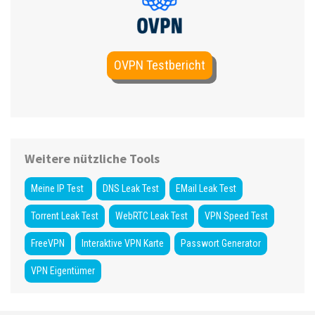
OVPN Testbericht
Weitere nützliche Tools
Meine IP Test
DNS Leak Test
EMail Leak Test
Torrent Leak Test
WebRTC Leak Test
VPN Speed Test
FreeVPN
Interaktive VPN Karte
Passwort Generator
VPN Eigentümer