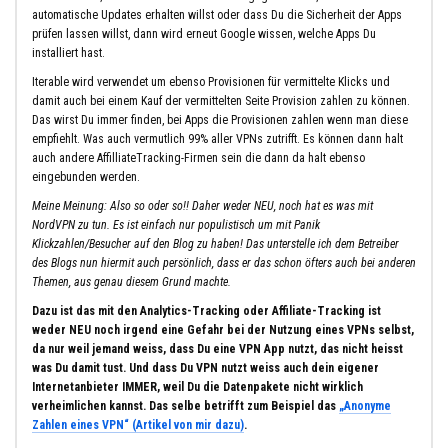
automatische Updates erhalten willst oder dass Du die Sicherheit der Apps
prüfen lassen willst, dann wird erneut Google wissen, welche Apps Du
installiert hast.
Iterable wird verwendet um ebenso Provisionen für vermittelte Klicks und
damit auch bei einem Kauf der vermittelten Seite Provision zahlen zu können.
Das wirst Du immer finden, bei Apps die Provisionen zahlen wenn man diese
empfiehlt. Was auch vermutlich 99% aller VPNs zutrifft. Es können dann halt
auch andere AffilliateTracking-Firmen sein die dann da halt ebenso
eingebunden werden.
Meine Meinung: Also so oder so!! Daher weder NEU, noch hat es was mit
NordVPN zu tun. Es ist einfach nur populistisch um mit Panik
Klickzahlen/Besucher auf den Blog zu haben! Das unterstelle ich dem Betreiber
des Blogs nun hiermit auch persönlich, dass er das schon öfters auch bei anderen
Themen, aus genau diesem Grund machte.
Dazu ist das mit den Analytics-Tracking oder Affiliate-Tracking ist
weder NEU noch irgend eine Gefahr bei der Nutzung eines VPNs selbst,
da nur weil jemand weiss, dass Du eine VPN App nutzt, das nicht heisst
was Du damit tust. Und dass Du VPN nutzt weiss auch dein eigener
Internetanbieter IMMER, weil Du die Datenpakete nicht wirklich
verheimlichen kannst. Das selbe betrifft zum Beispiel das
„Anonyme
Zahlen eines VPN“ (Artikel von mir dazu)
.