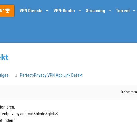
PN“
VPN Dienste
VPN-Router
Streaming
Torrent
ekt
tiges
Perfect-Privacy VPN App Link Defekt
0
Komment
ionieren.
rfectprivacy.android&hl=de&gl=US
efunden.“