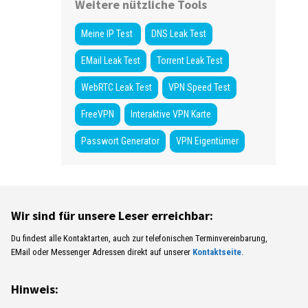
Weitere nützliche Tools
Meine IP Test
DNS Leak Test
EMail Leak Test
Torrent Leak Test
WebRTC Leak Test
VPN Speed Test
FreeVPN
Interaktive VPN Karte
Passwort Generator
VPN Eigentümer
Wir sind für unsere Leser erreichbar:
Du findest alle Kontaktarten, auch zur telefonischen Terminvereinbarung,
EMail oder Messenger Adressen direkt auf unserer
Kontaktseite
.
Hinweis: