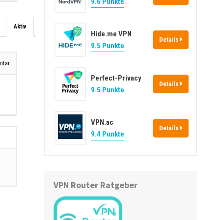
9.6 Punkte
Aktiv
Hide.me VPN
Details
9.5 Punkte
tar
Perfect-Privacy
Details
9.5 Punkte
VPN.ac
Details
9.4 Punkte
VPN Router Ratgeber