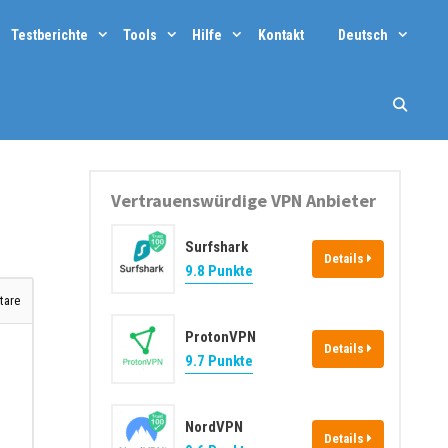
Testberichte
Tools
Hilfe
Kontakt
Deutsch
Vertrauenswürdige VPN Anbieter
Surfshark
Details
9.8 Punkte
are
ProtonVPN
Details
9.7 Punkte
NordVPN
Details