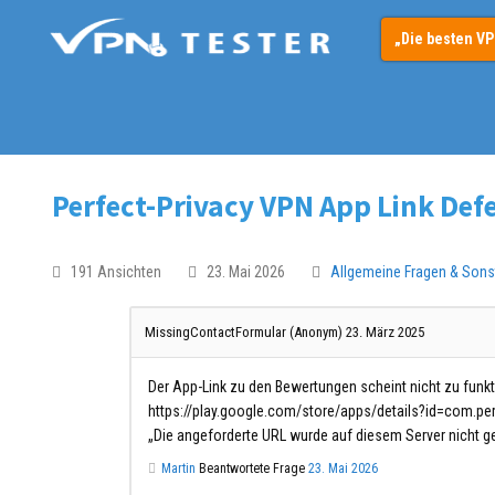
„Die besten V
Perfect-Privacy VPN App Link Def
191 Ansichten
23. Mai 2026
Allgemeine Fragen & Sons
MissingContactFormular (Anonym)
23. März 2025
Der App-Link zu den Bewertungen scheint nicht zu funkt
https://play.google.com/store/apps/details?id=com.pe
„Die angeforderte URL wurde auf diesem Server nicht g
Martin
Beantwortete Frage
23. Mai 2026