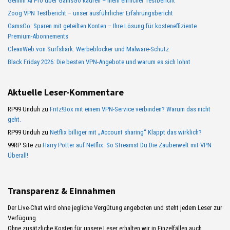
Gemini AI Pro über GamsGo kaufen – mein ehrlicher Testbericht
Zoog VPN Testbericht – unser ausführlicher Erfahrungsbericht
GamsGo: Sparen mit geteilten Konten – Ihre Lösung für kosteneffiziente
Premium-Abonnements
CleanWeb von Surfshark: Werbeblocker und Malware-Schutz
Black Friday 2026: Die besten VPN-Angebote und warum es sich lohnt
Aktuelle Leser-Kommentare
RP99 Unduh
zu
Fritz!Box mit einem VPN-Service verbinden? Warum das nicht
geht.
RP99 Unduh
zu
Netflix billiger mit „Account sharing“ Klappt das wirklich?
99RP Site
zu
Harry Potter auf Netflix: So Streamst Du Die Zauberwelt mit VPN
Überall!
Transparenz & Einnahmen
Der Live-Chat wird ohne jegliche Vergütung angeboten und steht jedem Leser zur
Verfügung.
Ohne zusätzliche Kosten für unsere Leser erhalten wir in Einzelfällen auch