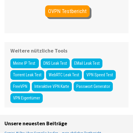
OVPN Testbericht
Weitere nützliche Tools
Meine IP Test
DNS Leak Test
EMail Leak Test
Torrent Leak Test
WebRTC Leak Test
VPN Speed Test
FreeVPN
Interaktive VPN Karte
Passwort Generator
VPN Eigentümer
Unsere neuesten Beiträge