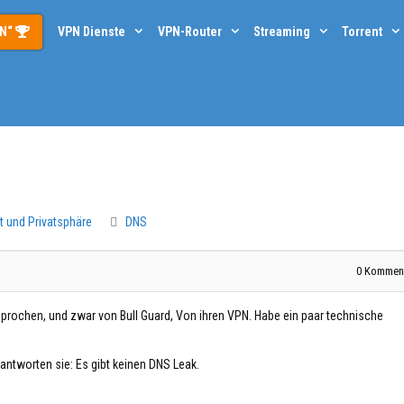
PN“
VPN Dienste
VPN-Router
Streaming
Torrent
t und Privatsphäre
DNS
0
Komment
sprochen, und zwar von Bull Guard, Von ihren VPN. Habe ein paar technische
 antworten sie: Es gibt keinen DNS Leak.