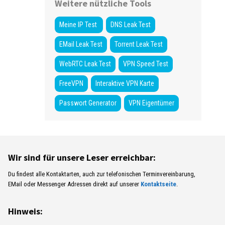
Weitere nützliche Tools
Meine IP Test
DNS Leak Test
EMail Leak Test
Torrent Leak Test
WebRTC Leak Test
VPN Speed Test
FreeVPN
Interaktive VPN Karte
Passwort Generator
VPN Eigentümer
Wir sind für unsere Leser erreichbar:
Du findest alle Kontaktarten, auch zur telefonischen Terminvereinbarung,
EMail oder Messenger Adressen direkt auf unserer
Kontaktseite
.
Hinweis: