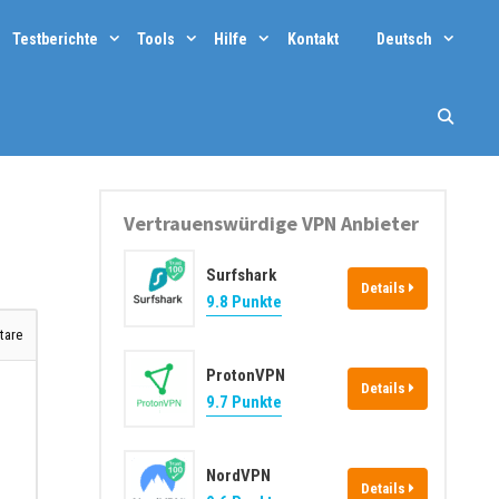
Testberichte
Tools
Hilfe
Kontakt
Deutsch
Vertrauenswürdige VPN Anbieter
Surfshark
Details
9.8 Punkte
are
ProtonVPN
Details
9.7 Punkte
NordVPN
Details