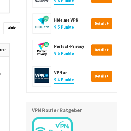
9.6 Punkte
Hide.me VPN
Details
9.5 Punkte
Aktiv
Perfect-Privacy
Details
tar
9.5 Punkte
VPN.ac
r
Details
9.4 Punkte
VPN Router Ratgeber