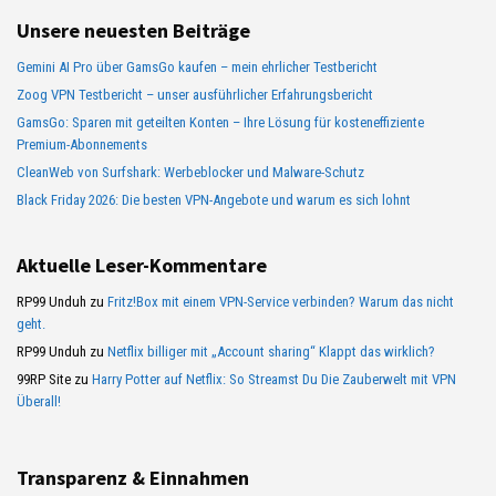
Unsere neuesten Beiträge
Gemini AI Pro über GamsGo kaufen – mein ehrlicher Testbericht
Zoog VPN Testbericht – unser ausführlicher Erfahrungsbericht
GamsGo: Sparen mit geteilten Konten – Ihre Lösung für kosteneffiziente
Premium-Abonnements
CleanWeb von Surfshark: Werbeblocker und Malware-Schutz
Black Friday 2026: Die besten VPN-Angebote und warum es sich lohnt
Aktuelle Leser-Kommentare
RP99 Unduh
zu
Fritz!Box mit einem VPN-Service verbinden? Warum das nicht
geht.
RP99 Unduh
zu
Netflix billiger mit „Account sharing“ Klappt das wirklich?
99RP Site
zu
Harry Potter auf Netflix: So Streamst Du Die Zauberwelt mit VPN
Überall!
Transparenz & Einnahmen