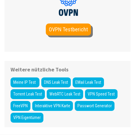
OVPN Testbericht
Weitere nützliche Tools
Meine IP Test
DNS Leak Test
EMail Leak Test
Torrent Leak Test
WebRTC Leak Test
VPN Speed Test
FreeVPN
Interaktive VPN Karte
Passwort Generator
VPN Eigentümer