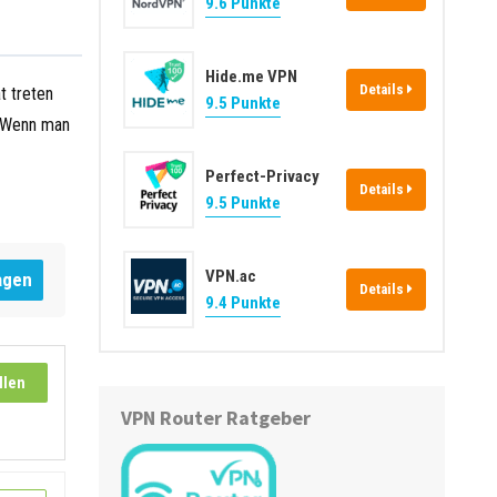
9.6 Punkte
Hide.me VPN
Details
t treten
9.5 Punkte
. Wenn man
Perfect-Privacy
Details
9.5 Punkte
VPN.ac
agen
Details
9.4 Punkte
llen
VPN Router Ratgeber