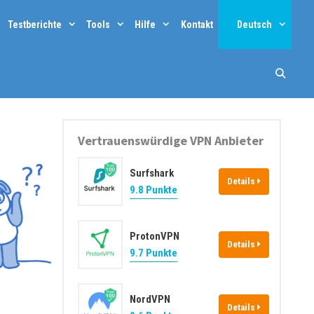
Testberichte
Tools
Hilfe
Kontakt
Deutsch
Vertrauenswürdige VPN Anbieter
Surfshark
Details
9.8 Punkte
ProtonVPN
Details
9.7 Punkte
NordVPN
Details