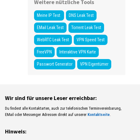
Weitere nützliche Tools
Meine IP Test
DNS Leak Test
EMail Leak Test
Torrent Leak Test
WebRTC Leak Test
VPN Speed Test
FreeVPN
Interaktive VPN Karte
Passwort Generator
VPN Eigentümer
Wir sind für unsere Leser erreichbar:
Du findest alle Kontaktarten, auch zur telefonischen Terminvereinbarung,
EMail oder Messenger Adressen direkt auf unserer
Kontaktseite
.
Hinweis: