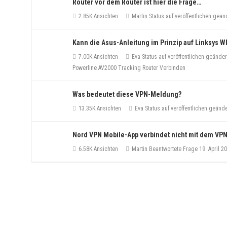
Router vor dem Router ist hier die Frage…
2.85K Ansichten
Martin
Status auf veröffentlichen geän
Kann die Asus-Anleitung im Prinzip auf Linksy
7.00K Ansichten
Eva
Status auf veröffentlichen geände
Powerline AV2000
Tracking
Router Verbinden
Was bedeutet diese VPN-Meldung?
13.35K Ansichten
Eva
Status auf veröffentlichen geänd
Nord VPN Mobile-App verbindet nicht mit dem VP
6.58K Ansichten
Martin
Beantwortete Frage
19. April 2