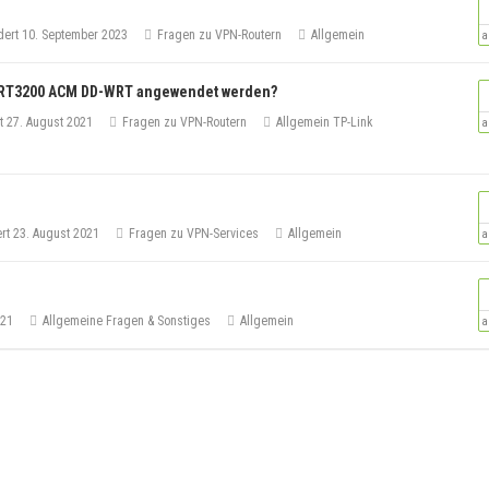
dert
10. September 2023
Fragen zu VPN-Routern
Allgemein
a
s WRT3200 ACM DD-WRT angewendet werden?
rt
27. August 2021
Fragen zu VPN-Routern
Allgemein
TP-Link
a
ert
23. August 2021
Fragen zu VPN-Services
Allgemein
a
N
021
Allgemeine Fragen & Sonstiges
Allgemein
a