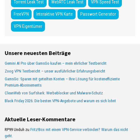
Torrent Leak Test
WebRTC Leak Test
VPN Speed Test
FreeVPN
Interaktive VPN Karte
Passwort Generator
VPN Eigentümer
Unsere neuesten Beiträge
Gemini AI Pro über GamsGo kaufen – mein ehrlicher Testbericht
Zoog VPN Testbericht – unser ausführlicher Erfahrungsbericht
GamsGo: Sparen mit geteilten Konten – Ihre Lösung für kosteneffiziente
Premium-Abonnements
CleanWeb von Surfshark: Werbeblocker und Malware-Schutz
Black Friday 2026: Die besten VPN-Angebote und warum es sich lohnt
Aktuelle Leser-Kommentare
RP99 Unduh
zu
Fritz!Box mit einem VPN-Service verbinden? Warum das nicht
geht.