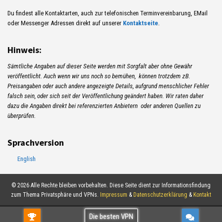
Du findest alle Kontaktarten, auch zur telefonischen Terminvereinbarung, EMail
oder Messenger Adressen direkt auf unserer
Kontaktseite
.
Hinweis:
Sämtliche Angaben auf dieser Seite werden mit Sorgfalt aber ohne Gewähr
veröffentlicht. Auch wenn wir uns noch so bemühen, können trotzdem zB.
Preisangaben oder auch andere angezeigte Details, aufgrund menschlicher Fehler
falsch sein, oder sich seit der Veröffentlichung geändert haben. Wir raten daher
dazu die Angaben direkt bei referenzierten Anbietern oder anderen Quellen zu
überprüfen.
Sprachversion
English
© 2026 Alle Rechte bleiben vorbehalten. Diese Seite dient zur Informationsfindung
zum Thema Privatsphäre und VPNs.
Impressum
&
Datenschutzerklärung
&
Kontakt
Gratis TESTEN!Kostenlos verwenden oder
Die besten VPN