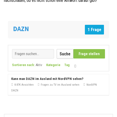
nachschauen, ob es nicht schon eine Antwort darauf gibt!
DAZN
1 Frage
Suche
Frage stellen
Sortieren nach:
Aktiv
Kategorie
Tag
Kann man DAZN im Ausland mit NordVPN sehen?
8.87K Ansichten
Fragen zu TV im Ausland sehen
NordVPN
DAZN