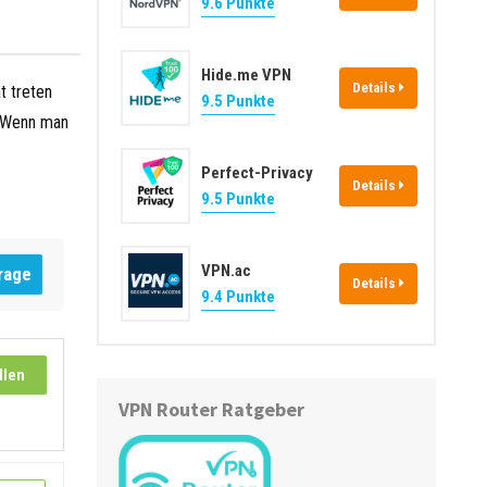
9.6 Punkte
Hide.me VPN
Details
t treten
9.5 Punkte
. Wenn man
Perfect-Privacy
Details
9.5 Punkte
VPN.ac
rage
Details
9.4 Punkte
llen
VPN Router Ratgeber