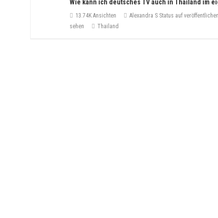
Wie kann ich deutsches TV auch in Thailand im 
13.74K Ansichten
Alexandra S
Status auf veröffentlich
sehen
Thailand