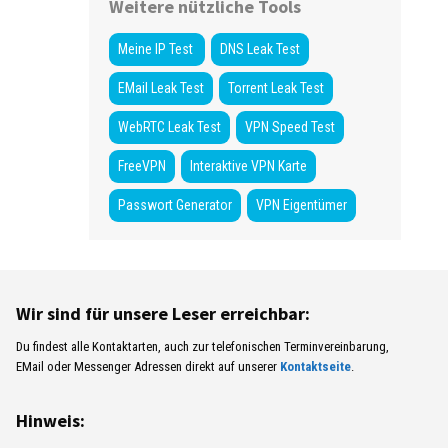
Weitere nützliche Tools
Meine IP Test
DNS Leak Test
EMail Leak Test
Torrent Leak Test
WebRTC Leak Test
VPN Speed Test
FreeVPN
Interaktive VPN Karte
Passwort Generator
VPN Eigentümer
Wir sind für unsere Leser erreichbar:
Du findest alle Kontaktarten, auch zur telefonischen Terminvereinbarung,
EMail oder Messenger Adressen direkt auf unserer
Kontaktseite
.
Hinweis: