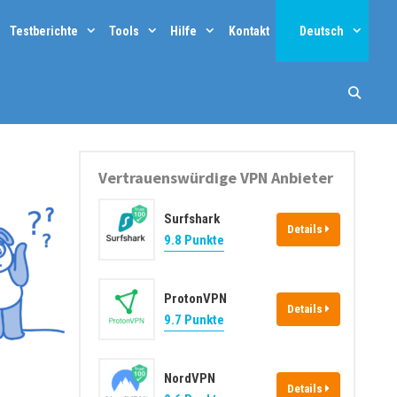
Testberichte
Tools
Hilfe
Kontakt
Deutsch
Vertrauenswürdige VPN Anbieter
Surfshark
Details
9.8 Punkte
ProtonVPN
Details
9.7 Punkte
NordVPN
Details