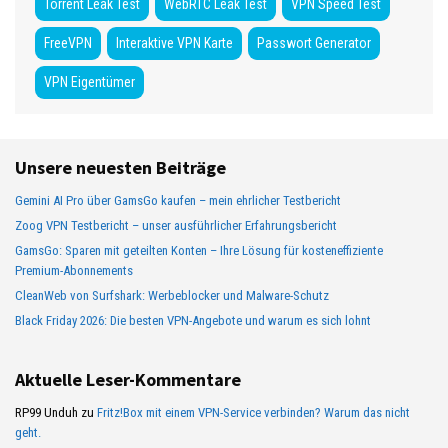
Torrent Leak Test
WebRTC Leak Test
VPN Speed Test
FreeVPN
Interaktive VPN Karte
Passwort Generator
VPN Eigentümer
Unsere neuesten Beiträge
Gemini AI Pro über GamsGo kaufen – mein ehrlicher Testbericht
Zoog VPN Testbericht – unser ausführlicher Erfahrungsbericht
GamsGo: Sparen mit geteilten Konten – Ihre Lösung für kosteneffiziente
Premium-Abonnements
CleanWeb von Surfshark: Werbeblocker und Malware-Schutz
Black Friday 2026: Die besten VPN-Angebote und warum es sich lohnt
Aktuelle Leser-Kommentare
RP99 Unduh
zu
Fritz!Box mit einem VPN-Service verbinden? Warum das nicht
geht.