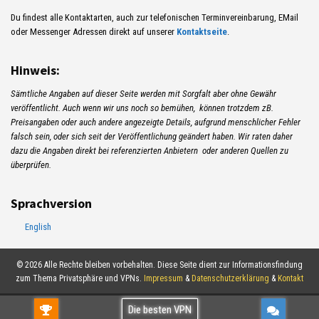
Du findest alle Kontaktarten, auch zur telefonischen Terminvereinbarung, EMail
oder Messenger Adressen direkt auf unserer
Kontaktseite
.
Hinweis:
Sämtliche Angaben auf dieser Seite werden mit Sorgfalt aber ohne Gewähr
veröffentlicht. Auch wenn wir uns noch so bemühen, können trotzdem zB.
Preisangaben oder auch andere angezeigte Details, aufgrund menschlicher Fehler
falsch sein, oder sich seit der Veröffentlichung geändert haben. Wir raten daher
dazu die Angaben direkt bei referenzierten Anbietern oder anderen Quellen zu
überprüfen.
Sprachversion
English
© 2026 Alle Rechte bleiben vorbehalten. Diese Seite dient zur Informationsfindung
zum Thema Privatsphäre und VPNs.
Impressum
&
Datenschutzerklärung
&
Kontakt
Gratis TESTEN!Kostenlos verwenden oder
Die besten VPN