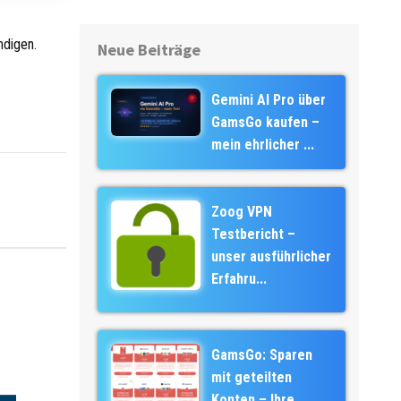
ndigen.
Neue Beiträge
Gemini AI Pro über
GamsGo kaufen –
mein ehrlicher ...
Zoog VPN
Testbericht –
unser ausführlicher
Erfahru...
GamsGo: Sparen
mit geteilten
Konten – Ihre