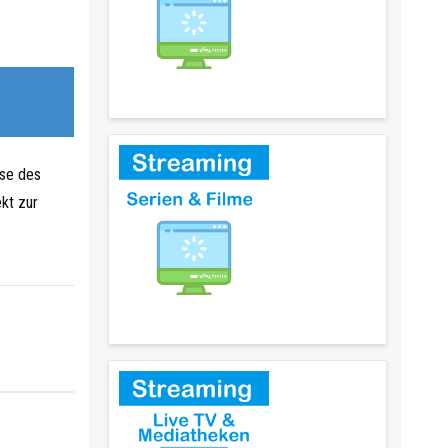
Sperren umgehen
sse des
ekt zur
Serien & Filme (kostenlos)