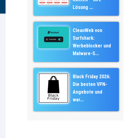
Lösung ...
CleanWeb von
Surfshark:
Werbeblocker und
Malware-S...
Black Friday 2026:
Die besten VPN-
Angebote und
war...