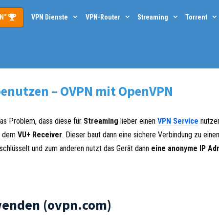
PN“
VPN Dienste
VPN-Router
Streaming
Torrent
 benutzen – OVPN mit OpenVPN
as Problem, dass diese für
Streaming
lieber einen
VPN Service
nutze
uf dem
VU+ Receiver
. Dieser baut dann eine sichere Verbindung zu ein
rschlüsselt und zum anderen nutzt das Gerät dann
eine anonyme IP Ad
wenden (ovpn.com)