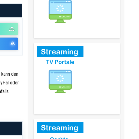
LiveTV - Mediatheken & TV Sender
n kann den
ayPal oder
falls
LiveTV - TV Sender Portale &
Internetfernsehen