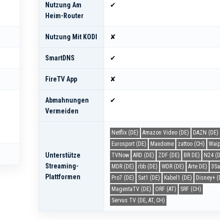
Nutzung Am
✔
Heim-Router
Nutzung Mit KODI
✘
SmartDNS
✔
FireTV App
✘
Abmahnungen
✔
Vermeiden
Netflix (DE)
Amazon Video (DE)
DAZN (DE)
Eurosport (DE)
Maxdome
zattoo (CH)
Wai
Unterstütze
TVNow
ARD (DE)
ZDF (DE)
BR DE)
N24 (D
Streaming-
MDR (DE)
rbb (DE)
WDR (DE)
Arte DE)
3Sa
Plattformen
Pro7 (DE)
Sat1 (DE)
Kabel1 (DE)
Disney+ (
MagentaTV (DE)
ORF (AT)
SRF (CH)
Servus TV (DE, AT, CH)