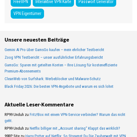
FreeVPN
Interaktive VPN Karte
Passwort Generator
VPN Eigentümer
Unsere neuesten Beiträge
Gemini AI Pro über GamsGo kaufen – mein ehrlicher Testbericht
Zoog VPN Testbericht – unser ausführlicher Erfahrungsbericht
GamsGo: Sparen mit geteilten Konten – Ihre Lösung für kosteneffiziente
Premium-Abonnements
CleanWeb von Surfshark: Werbeblocker und Malware-Schutz
Black Friday 2026: Die besten VPN-Angebote und warum es sich lohnt
Aktuelle Leser-Kommentare
RP99 Unduh
zu
Fritz!Box mit einem VPN-Service verbinden? Warum das nicht
geht.
RP99 Unduh
zu
Netflix billiger mit „Account sharing“ Klappt das wirklich?
99RP Site
zu
Harry Potter auf Netflix: So Streamst Du Die Zauberwelt mit VPN