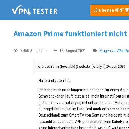
„Die besten VPN“
Amazon Prime funktioniert nicht
7.45K Ansichten
18. August 2021
Fragen zu VPN-Ro
Andreas Böhm (boehm.59@web.de) (Anonym)
26. Juli 2020
Hallo und guten Tag,
ich habe mich nach längerem Überlegen für einen Asu
Schwierigkeiten läuft jetzt alles, mein Internet Router
nicht mehr zu empfangen, mit entsprechender Mitteilun
durchgeführt und ist im Ping Test auch erfolgreich be
Deutschland) zum Smart TV von Samsung hergestellt, do
tatsächlich auch über VPN gesichert ist. Eine Kabelver
keine Internetverbindung hergestellt werden“ wird angez