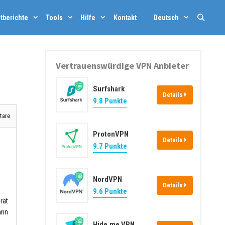
tberichte
Tools
Hilfe
Kontakt
Deutsch
Vertrauenswürdige VPN Anbieter
Surfshark
Details
9.8 Punkte
are
ProtonVPN
Details
9.7 Punkte
NordVPN
Details
9.6 Punkte
rät
ann
Hide.me VPN