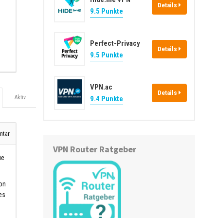
Details
9.5 Punkte
Perfect-Privacy
Details
9.5 Punkte
VPN.ac
Details
Aktiv
9.4 Punkte
tar
VPN Router Ratgeber
ie
zon
es