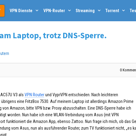
VPN Dienste
VPN-Router
Streaming
Torrent
Tes
 am Laptop, trotz DNS-Sperre.
utern
0
Komment
s AC57U V3 als
VPN Router
und VyprVPN entschieden. Nach leichteren
 ist übrigens eine FritzBox 7530. Auf meinem Laptop ist allerdings Amazon Prime
g von Amazon, bitte VPN bzw. Proxy abzuschalten. Eine DNS-Sperre habe ich
stätigt worden. Nun habe ich eine WLAN-Verbindung vom Asus (mit VPN
rt funktioniert die Amazon App, ebenso Zattoo. Nun frage ich mich, ob das Ge
bindung vom Asus, nun als ausführender Router, zum TV funktioniert nicht, „es k
eigt.