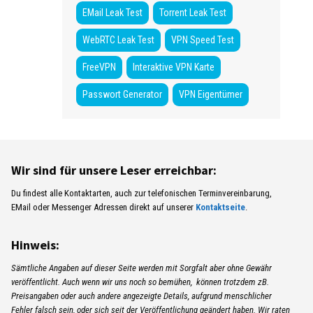
EMail Leak Test
Torrent Leak Test
WebRTC Leak Test
VPN Speed Test
FreeVPN
Interaktive VPN Karte
Passwort Generator
VPN Eigentümer
Wir sind für unsere Leser erreichbar:
Du findest alle Kontaktarten, auch zur telefonischen Terminvereinbarung,
EMail oder Messenger Adressen direkt auf unserer
Kontaktseite
.
Hinweis:
Sämtliche Angaben auf dieser Seite werden mit Sorgfalt aber ohne Gewähr
veröffentlicht. Auch wenn wir uns noch so bemühen, können trotzdem zB.
Preisangaben oder auch andere angezeigte Details, aufgrund menschlicher
Fehler falsch sein, oder sich seit der Veröffentlichung geändert haben. Wir raten