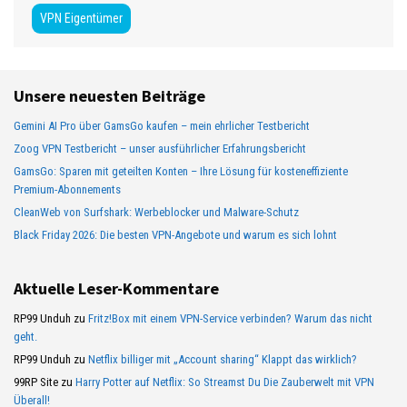
VPN Eigentümer
Unsere neuesten Beiträge
Gemini AI Pro über GamsGo kaufen – mein ehrlicher Testbericht
Zoog VPN Testbericht – unser ausführlicher Erfahrungsbericht
GamsGo: Sparen mit geteilten Konten – Ihre Lösung für kosteneffiziente
Premium-Abonnements
CleanWeb von Surfshark: Werbeblocker und Malware-Schutz
Black Friday 2026: Die besten VPN-Angebote und warum es sich lohnt
Aktuelle Leser-Kommentare
RP99 Unduh
zu
Fritz!Box mit einem VPN-Service verbinden? Warum das nicht
geht.
RP99 Unduh
zu
Netflix billiger mit „Account sharing“ Klappt das wirklich?
99RP Site
zu
Harry Potter auf Netflix: So Streamst Du Die Zauberwelt mit VPN
Überall!