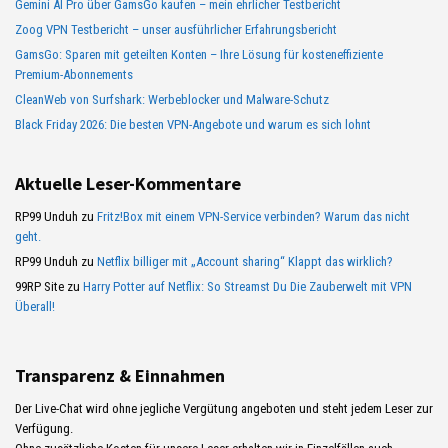
Gemini AI Pro über GamsGo kaufen – mein ehrlicher Testbericht
Zoog VPN Testbericht – unser ausführlicher Erfahrungsbericht
GamsGo: Sparen mit geteilten Konten – Ihre Lösung für kosteneffiziente
Premium-Abonnements
CleanWeb von Surfshark: Werbeblocker und Malware-Schutz
Black Friday 2026: Die besten VPN-Angebote und warum es sich lohnt
Aktuelle Leser-Kommentare
RP99 Unduh
zu
Fritz!Box mit einem VPN-Service verbinden? Warum das nicht
geht.
RP99 Unduh
zu
Netflix billiger mit „Account sharing“ Klappt das wirklich?
99RP Site
zu
Harry Potter auf Netflix: So Streamst Du Die Zauberwelt mit VPN
Überall!
Transparenz & Einnahmen
Der Live-Chat wird ohne jegliche Vergütung angeboten und steht jedem Leser zur
Verfügung.