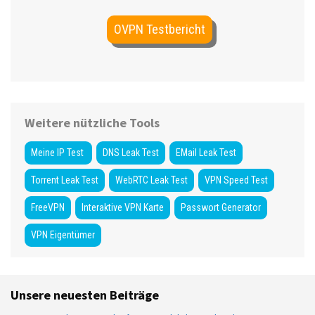
OVPN Testbericht
Weitere nützliche Tools
Meine IP Test
DNS Leak Test
EMail Leak Test
Torrent Leak Test
WebRTC Leak Test
VPN Speed Test
FreeVPN
Interaktive VPN Karte
Passwort Generator
VPN Eigentümer
Unsere neuesten Beiträge