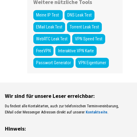
Weitere nützliche Tools
Meine IP Test
DNS Leak Test
EMail Leak Test
Torrent Leak Test
WebRTC Leak Test
VPN Speed Test
FreeVPN
Interaktive VPN Karte
Passwort Generator
VPN Eigentümer
Wir sind für unsere Leser erreichbar:
Du findest alle Kontaktarten, auch zur telefonischen Terminvereinbarung,
EMail oder Messenger Adressen direkt auf unserer
Kontaktseite
.
Hinweis: