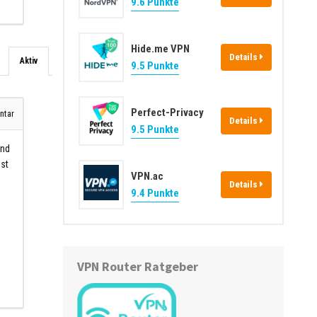
9.6 Punkte
Hide.me VPN
Details
Aktiv
9.5 Punkte
Perfect-Privacy
tar
Details
9.5 Punkte
und
ist
VPN.ac
Details
9.4 Punkte
VPN Router Ratgeber