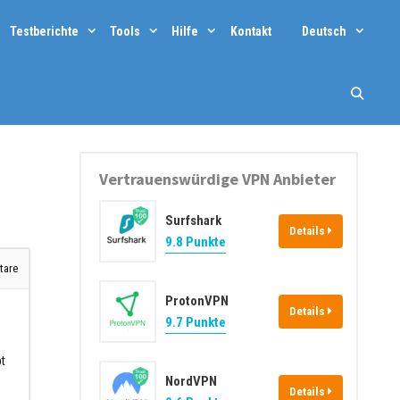
Testberichte
Tools
Hilfe
Kontakt
Deutsch
Vertrauenswürdige VPN Anbieter
Surfshark
Details
9.8 Punkte
are
ProtonVPN
Details
9.7 Punkte
bt
NordVPN
Details