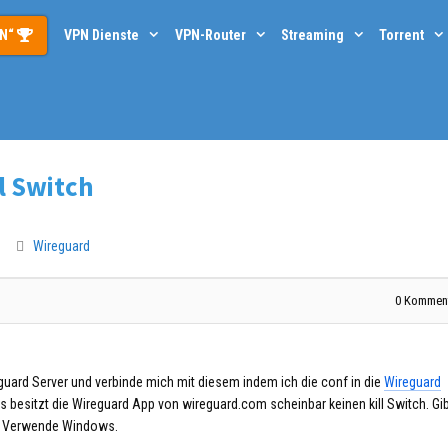
PN“
VPN Dienste
VPN-Router
Streaming
Torrent
l Switch
Wireguard
0
Komment
guard Server und verbinde mich mit diesem indem ich die conf in die
Wireguard
s besitzt die Wireguard App von wireguard.com scheinbar keinen kill Switch. Gi
ch. Verwende Windows.