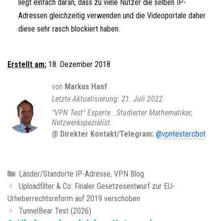
liegt einfach daran, dass zu viele Nutzer die selben IP-
Adressen gleichzeitig verwenden und die Videoportale daher
diese sehr rasch blockiert haben.
Erstellt am:
18. Dezember 2018
von
Markus Hanf
21. Juli 2022
"VPN Test" Experte.. Studierter Mathematiker,
Netzwerkspezialist.
@ Direkter Kontakt/Telegram:
@vpntestercbot
K
Länder/Standorte IP-Adresse
,
VPN Blog
B
a
Uploadfilter & Co: Finaler Gesetzesentwurf zur EU-
e
Urheberrechtsreform auf 2019 verschoben
t
i
e
TunnelBear Test (2026)