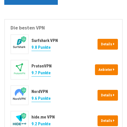
s
-
i
A
t
d
e
Die besten VPN
r
e
Surfshark VPN
s
Details
9.8 Punkte
s
e
ProtonVPN
Anbieter
9.7 Punkte
NordVPN
Details
9.6 Punkte
hide.me VPN
Details
9.2 Punkte