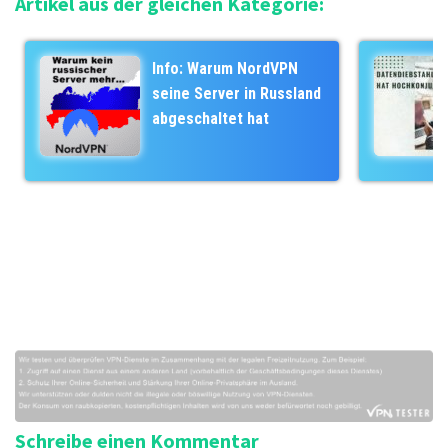
Artikel aus der gleichen Kategorie:
t
g
r
o
a
r
Info: Warum NordVPN
g
i
seine Server in Russland
s
e
abgeschaltet hat
-
n
N
a
v
i
g
a
t
i
o
n
Schreibe einen Kommentar