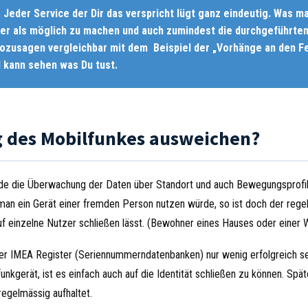
 Jeder Service der Dir das verspricht lügt ganz eindeutig. Was m
er als möglich zu machen und auch zumindest die durchgeführte
 sozusagen vergleichbar mit dem Beispiel der „Vorhänge an den F
 kann sehen was Du tust.
 des Mobilfunkes ausweichen?
rade die Überwachung der Daten über Standort und auch Bewegungsprofi
man ein Gerät einer fremden Person nutzen würde, so ist doch der reg
uf einzelne Nutzer schließen lässt. (Bewohner eines Hauses oder einer
er IMEA Register (Seriennummerndatenbanken) nur wenig erfolgreich s
nkgerät, ist es einfach auch auf die Identität schließen zu können. Spä
egelmässig aufhaltet.