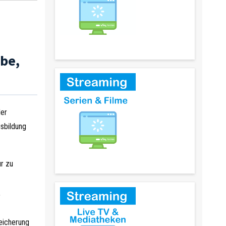
Sperren umgehen
be,
der
gsbildung
Serien & Filme (kostenlos)
ur zu
,
eicherung