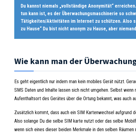
Du kannst niemals „vollständige Anonymität“ erreichen.
tun kann ist, es der Überwachungsmaschinerie so schw
Tätigkeiten/Aktivitäten im Internet zu schützen. Also
zu Hause“ Du bist nicht anonym zu Hause, aber niemand
Wie kann man der Überwachung
Es geht eigentlich nur indem man kein mobiles Gerät nützt. Ge
SMS Daten und Inhalte lassen sich nicht umgehen. Selbst wenn 
Aufenthaltsort des Gerätes über die Ortung bekannt, was auch a
Zusätzlich kommt, dass auch ein SIM Kartenwechsel aufgrund d
Also solange Du die selbe SIM karte nutzt oder das selbe Mobilfu
wenn sich eines dieser beiden Merkmale in den selben Räumen r