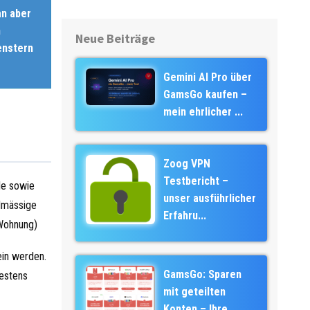
an aber
n
Neue Beiträge
enstern
Gemini AI Pro über
GamsGo kaufen –
mein ehrlicher ...
Zoog VPN
Testbericht –
le sowie
unser ausführlicher
elmässige
Erfahru...
 Wohnung)
ein werden.
GamsGo: Sparen
testens
mit geteilten
Konten – Ihre