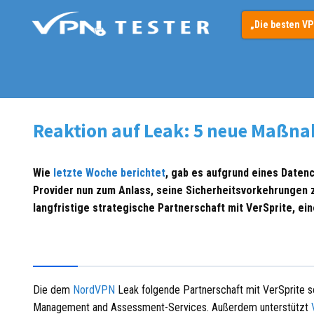
Springe
„Die besten V
zum
Inhalt
Reaktion auf Leak: 5 neue Maßna
Wie
letzte Woche berichtet
, gab es aufgrund eines Daten
Provider nun zum Anlass, seine Sicherheitsvorkehrungen zu
langfristige strategische Partnerschaft mit VerSprite, e
Die dem
NordVPN
Leak folgende Partnerschaft mit VerSprite s
Management and Assessm
ent-Services. Außerdem unterstützt