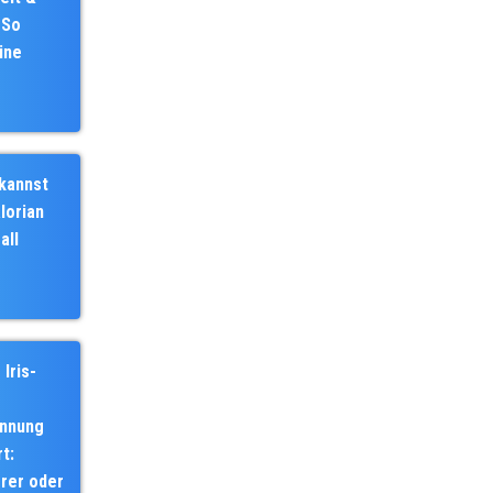
 So
ine
 kannst
lorian
all
Iris-
ennung
t:
erer oder