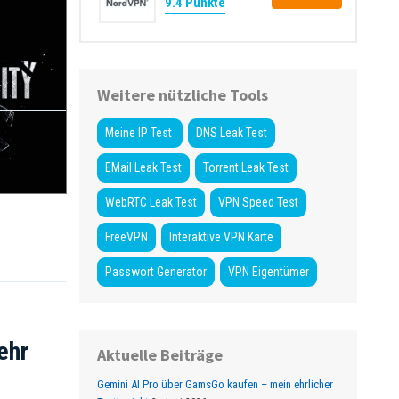
9.4 Punkte
Weitere nützliche Tools
Meine IP Test
DNS Leak Test
EMail Leak Test
Torrent Leak Test
WebRTC Leak Test
VPN Speed Test
FreeVPN
Interaktive VPN Karte
Passwort Generator
VPN Eigentümer
ehr
Aktuelle Beiträge
Gemini AI Pro über GamsGo kaufen – mein ehrlicher