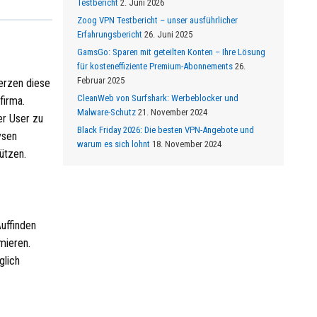
Testbericht
2. Juni 2026
Zoog VPN Testbericht – unser ausführlicher
Erfahrungsbericht
26. Juni 2025
GamsGo: Sparen mit geteilten Konten – Ihre Lösung
für kosteneffiziente Premium-Abonnements
26.
Februar 2025
merzen diese
CleanWeb von Surfshark: Werbeblocker und
firma.
Malware-Schutz
21. November 2024
er User zu
Black Friday 2026: Die besten VPN-Angebote und
ysen
warum es sich lohnt
18. November 2024
ützen.
uffinden
mieren.
glich