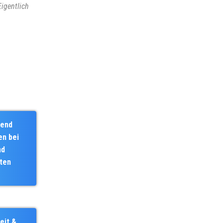
Eigentlich
end
en bei
nd
äten
eit &