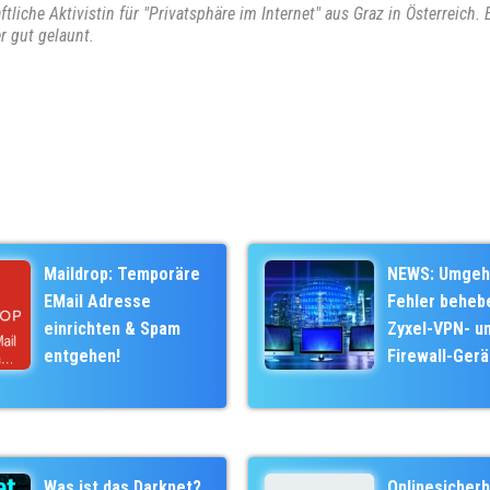
liche Aktivistin für "Privatsphäre im Internet" aus Graz in Österreich. 
r gut gelaunt.
Maildrop: Temporäre
NEWS: Umgeh
EMail Adresse
Fehler beheb
einrichten & Spam
Zyxel-VPN- u
entgehen!
Firewall-Ger
Was ist das Darknet?
Onlinesicherh