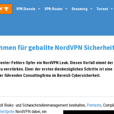
PN“
VPN Dienste
VPN-Router
Streaming
Torrent
hmen für geballte NordVPN Sicherhei
center-Fehlers Opfer ein NordVPN Leak. Diesen Vorfall nimmt der
 verstärken. Einer der ersten diesbezüglichen Schritte ist eine
iner führenden Consultingfirma im Bereich Cybersicherheit.
oll Risiko- und Schwachstellenmanagement beinhalten,
Pentests
, Compl
VerSprite
NordVPN dabei, ein