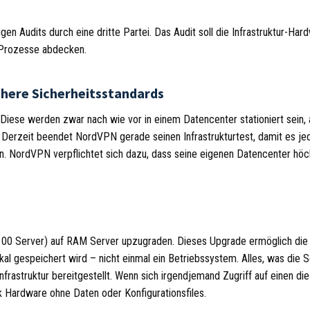
n Audits durch eine dritte Partei. Das Audit soll die Infrastruktur-Har
 Prozesse abdecken.
öhere Sicherheitsstandards
Diese werden zwar nach wie vor in einem Datencenter stationiert sein, 
 Derzeit beendet NordVPN gerade seinen Infrastrukturtest, damit es j
nn. NordVPN verpflichtet sich dazu, dass seine eigenen Datencenter hö
100 Server) auf RAM Server upzugraden. Dieses Upgrade ermöglich die
okal gespeichert wird – nicht einmal ein Betriebssystem. Alles, was die S
frastruktur bereitgestellt. Wenn sich irgendjemand Zugriff auf einen di
ck Hardware ohne Daten oder Konfigurationsfiles.