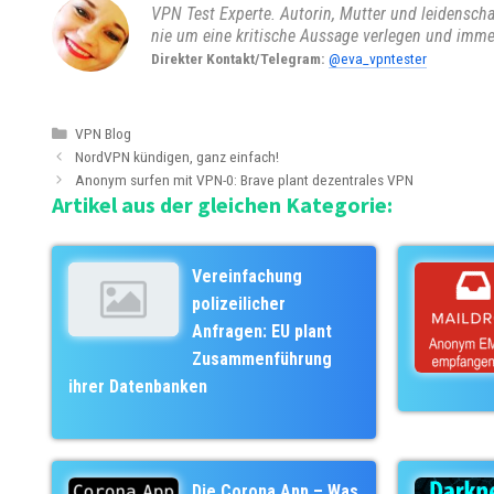
VPN Test Experte. Autorin, Mutter und leidenschaft
nie um eine kritische Aussage verlegen und imme
Direkter Kontakt/Telegram:
@eva_vpntester
K
VPN Blog
B
a
NordVPN kündigen, ganz einfach!
e
t
Anonym surfen mit VPN-0: Brave plant dezentrales VPN
Artikel aus der gleichen Kategorie:
i
e
t
g
r
o
a
r
Vereinfachung
g
i
polizeilicher
s
e
Anfragen: EU plant
-
n
Zusammenführung
N
ihrer Datenbanken
a
v
i
g
a
Die Corona App – Was