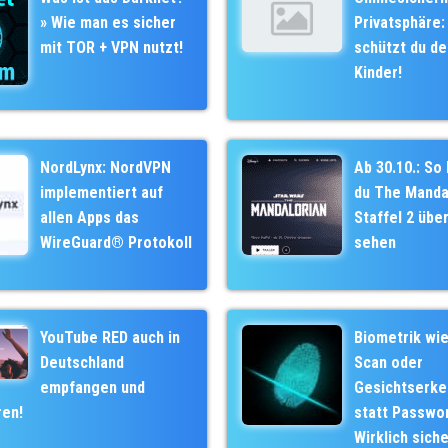
» Wie man es sicher
Privatsphäre:
mit TOR + VPN nutzt!
schützt du de
Kinder!
NordLynx: NordVPN
Ab 30.10.: So
implementiert auf
du The Manda
allen Apps das
Staffel 2 über
WireGuard® Protokoll
sehen
YouTube RED auch in
Biometrik wie 
Deutschland
Scan oder
empfangen und
Gesichtserk
ren!
statt Passwor
Wirklich sich