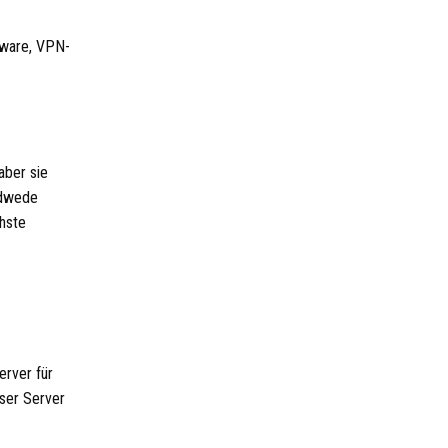
dware, VPN-
aber sie
edwede
chste
erver für
eser Server