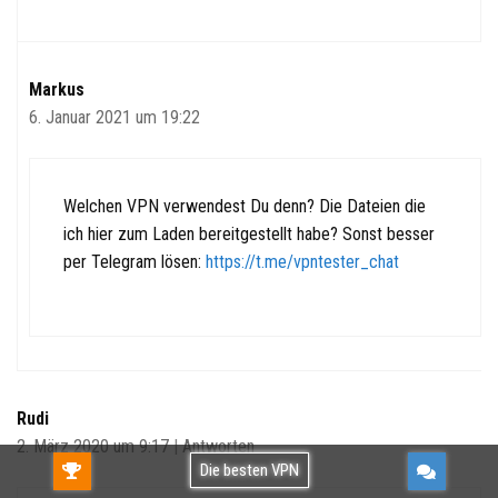
Markus
6. Januar 2021 um 19:22
Welchen VPN verwendest Du denn? Die Dateien die
ich hier zum Laden bereitgestellt habe? Sonst besser
per Telegram lösen:
https://t.me/vpntester_chat
Rudi
2. März 2020 um 9:17
|
Antworten
Gratis TESTEN!Kostenlos verwenden oder
Die besten VPN