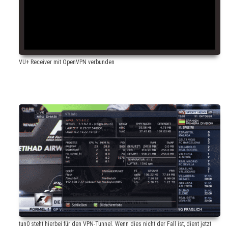
VU+ Receiver mit OpenVPN verbunden
tun0 steht hierbei für den VPN-Tunnel. Wenn dies nicht der Fall ist, dient jetzt