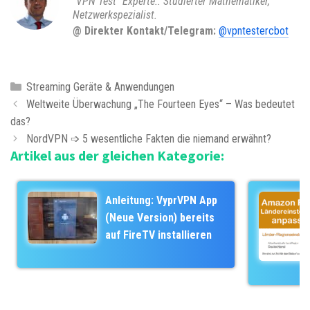
"VPN Test" Experte.. Studierter Mathematiker,
Netzwerkspezialist.
@ Direkter Kontakt/Telegram:
@vpntestercbot
K
Streaming Geräte & Anwendungen
B
a
Weltweite Überwachung „The Fourteen Eyes“ – Was bedeutet
e
das?
t
i
e
NordVPN ➩ 5 wesentliche Fakten die niemand erwähnt?
Artikel aus der gleichen Kategorie:
t
g
r
o
a
r
Anleitung: VyprVPN App
g
i
(Neue Version) bereits
s
e
auf FireTV installieren
-
n
N
a
v