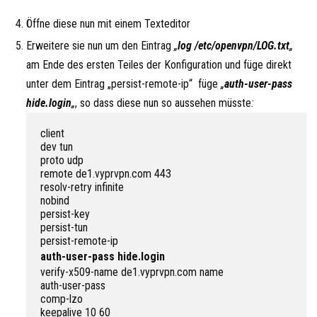
Öffne diese nun mit einem Texteditor
Erweitere sie nun um den Eintrag
„
log /etc/openvpn/LOG.txt
„
am Ende des ersten Teiles der Konfiguration und füge direkt
unter dem Eintrag „persist-remote-ip“ füge
„
auth-user-pass
hide.login
„
, so dass diese nun so aussehen müsste
:
client

dev tun

proto udp

remote de1.vyprvpn.com 443

resolv-retry infinite

nobind

persist-key

persist-tun

auth-user-pass hide.login
verify-x509-name de1.vyprvpn.com name

auth-user-pass

comp-lzo

keepalive 10 60
