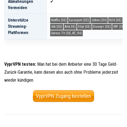
Abmahnungen
✔
Vermeiden
Unterstütze
Netflix (DE)
Eurosport (DE)
zattoo (CH)
N24 (DE)
M
Streaming-
rbb (DE)
Arte DE)
3Sat (DE)
Disney+ (DE)
SRF (CH)
Plattformen
Servus TV (DE, AT, CH)
VyprVPN testen:
Man hat bei dem Anbieter eine 30 Tage Geld-
Zurück-Garantie, kann diesen also auch ohne Probleme jederzeit
wieder kündigen.
VyprVPN Zugang bestellen