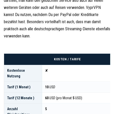
darstellt, man kann den gebuchten Service also auch auf vielen
weiteren Geräten oder auch auf Reisen verwenden. VyprVPN
kannst Du nutzen, nachdem Du per PayPal oder Kreditkarte
bezahlst hast. Besonders vorteilhaft ist auch, dass man damit
praktisch auch alle deutschsprachigen Streaming-Dienste ebenfalls
verwenden kann.
KOSTEN / TARIFE
Kostenlose
✘
Nutzung
Tarif (1 Monat )
10
USD
Tarif (12 Monate )
60
USD
(pro Monat
5
USD)
Anzahl
5