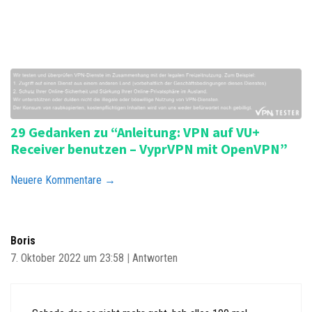
i
g
a
t
i
o
n
29 Gedanken zu “Anleitung: VPN auf VU+
Receiver benutzen – VyprVPN mit OpenVPN”
K
Neuere Kommentare →
o
m
m
Boris
e
7. Oktober 2022 um 23:58
|
Antworten
n
t
a