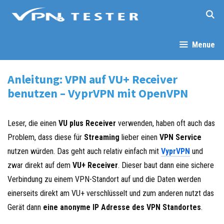
Springe
zum
Inhalt
Menue
Anleitung: VPN auf VU+ Receiver
benutzen – VyprVPN mit OpenVPN
Leser, die einen
VU plus Receiver
verwenden, haben oft auch das
Problem, dass diese für
Streaming
lieber einen
VPN Service
nutzen würden. Das geht auch relativ einfach mit
VyprVPN
und
zwar direkt auf dem
VU+ Receiver
. Dieser baut dann eine sichere
Verbindung zu einem VPN-Standort auf und die Daten werden
einerseits direkt am VU+ verschlüsselt und zum anderen nutzt das
Gerät dann
eine anonyme IP Adresse des VPN Standortes
.