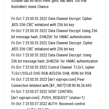
r
Schade das es nicht mehr geht, hab alles 100 mal
-
Kontolliert, keine Chance.
N
a
Fri Oct 7 23:50:35 2022 Data Channel Encrypt: Cipher
v
‚AES-256-CBC‘ initialized with 256 bit key
i
Fri Oct 7 23:50:35 2022 Data Channel Encrypt: Using 256
g
bit message hash ‚SHA256‘ for HMAC authentication
a
Fri Oct 7 23:50:35 2022 Data Channel Decrypt: Cipher
t
‚AES-256-CBC‘ initialized with 256 bit key
i
Fri Oct 7 23:50:35 2022 Data Channel Decrypt: Using
o
256 bit message hash ‚SHA256‘ for HMAC authentication
n
Fri Oct 7 23:50:35 2022 Control Channel: TLSv1, cipher
TLSv1/SSLv3 DHE-RSA-AES256-SHA, 4096 bit RSA
Fri Oct 7 23:50:35 2022 [de1.vyprvpn.com] Peer
Connection Initiated with [AF_INET]128.90.96.26:443
Fri Oct 7 23:50:37 2022 SENT CONTROL
[de1.vyprvpn.com]: ‚PUSH_REQUEST‘ (status=1)
Fri Oct 7 23:50:37 2022 AUTH: Received control