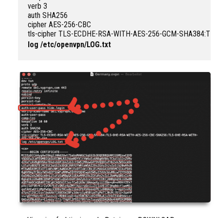
verb 3

auth SHA256

cipher AES-256-CBC

log /etc/openvpn/LOG.txt