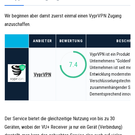
Wir beginnen aber damit zuerst einmal einen VyprVPN Zugang
anzuschaffen.
ANBIETER
BEWERTUNG
BESCHRE
VyprVPN ist ein Produkt d
Unternehmens "GoldenFro
7.4
Unternehmen ist seit mehr 
VyprVPN
Entwicklung modernster
Verschlüsselungstechnike
zusammenhängender Servi
Dementsprechend innovativ
Der Service bietet die gleichzeitige Nutzung von bis zu 30
Geräten, wobei der VU+ Receiver ja nur ein Gerät (Verbindung)