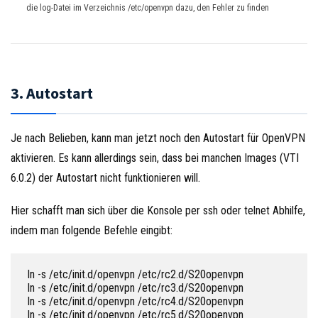
die log-Datei im Verzeichnis /etc/openvpn dazu, den Fehler zu finden
3. Autostart
Je nach Belieben, kann man jetzt noch den Autostart für OpenVPN
aktivieren. Es kann allerdings sein, dass bei manchen Images (VTI
6.0.2) der Autostart nicht funktionieren will.
Hier schafft man sich über die Konsole per ssh oder telnet Abhilfe,
indem man folgende Befehle eingibt:
 ln -s /etc/init.d/openvpn /etc/rc2.d/S20openvpn

 ln -s /etc/init.d/openvpn /etc/rc3.d/S20openvpn

 ln -s /etc/init.d/openvpn /etc/rc4.d/S20openvpn

 ln -s /etc/init.d/openvpn /etc/rc5.d/S20openvpn