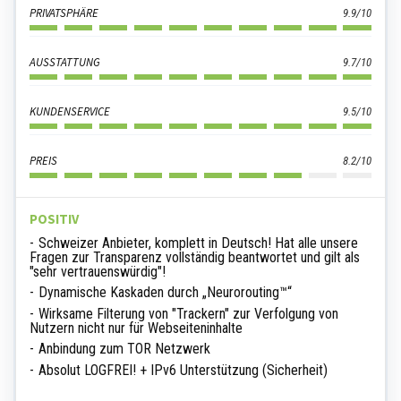
PRIVATSPHÄRE
9.9/10
AUSSTATTUNG
9.7/10
KUNDENSERVICE
9.5/10
PREIS
8.2/10
POSITIV
Schweizer Anbieter, komplett in Deutsch! Hat alle unsere
Fragen zur Transparenz vollständig beantwortet und gilt als
"sehr vertrauenswürdig"!
Dynamische Kaskaden durch „Neurorouting™“
Wirksame Filterung von "Trackern" zur Verfolgung von
Nutzern nicht nur für Webseiteninhalte
Anbindung zum TOR Netzwerk
Absolut LOGFREI! + IPv6 Unterstützung (Sicherheit)