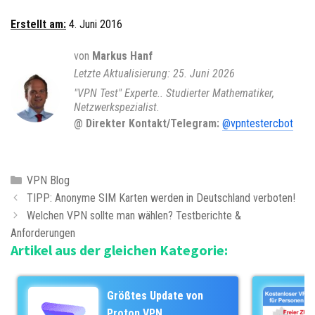
Erstellt am:
4. Juni 2016
von
Markus Hanf
25. Juni 2026
"VPN Test" Experte.. Studierter Mathematiker,
Netzwerkspezialist.
@ Direkter Kontakt/Telegram:
@vpntestercbot
K
VPN Blog
B
a
TIPP: Anonyme SIM Karten werden in Deutschland verboten!
e
t
Welchen VPN sollte man wählen? Testberichte &
i
Anforderungen
e
Artikel aus der gleichen Kategorie:
t
g
r
o
a
r
Größtes Update von
g
i
Proton VPN