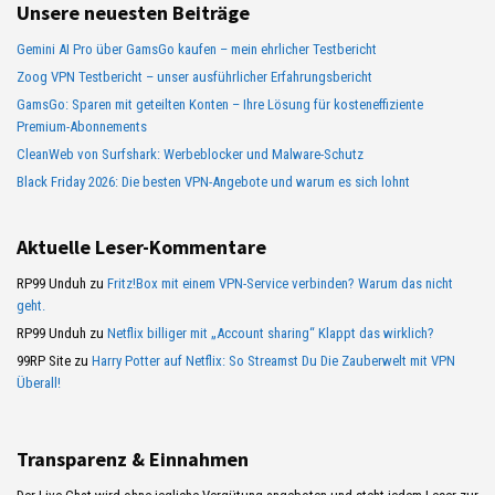
Unsere neuesten Beiträge
Gemini AI Pro über GamsGo kaufen – mein ehrlicher Testbericht
Zoog VPN Testbericht – unser ausführlicher Erfahrungsbericht
GamsGo: Sparen mit geteilten Konten – Ihre Lösung für kosteneffiziente
Premium-Abonnements
CleanWeb von Surfshark: Werbeblocker und Malware-Schutz
Black Friday 2026: Die besten VPN-Angebote und warum es sich lohnt
Aktuelle Leser-Kommentare
RP99 Unduh
zu
Fritz!Box mit einem VPN-Service verbinden? Warum das nicht
geht.
RP99 Unduh
zu
Netflix billiger mit „Account sharing“ Klappt das wirklich?
99RP Site
zu
Harry Potter auf Netflix: So Streamst Du Die Zauberwelt mit VPN
Überall!
Transparenz & Einnahmen