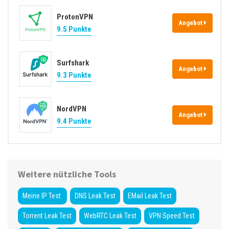
e
ProtonVPN
s
Angebot
9.5 Punkte
s
e
Surfshark
Angebot
9.3 Punkte
NordVPN
Angebot
9.4 Punkte
Weitere nützliche Tools
Meine IP Test
DNS Leak Test
EMail Leak Test
Torrent Leak Test
WebRTC Leak Test
VPN Speed Test