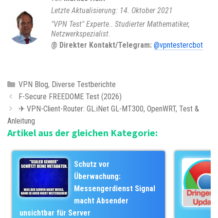
14. Oktober 2021
"VPN Test" Experte.. Studierter Mathematiker,
Netzwerkspezialist.
@ Direkter Kontakt/Telegram:
@vpntestercbot
K
VPN Blog
,
Diverse Testberichte
B
a
F-Secure FREEDOME Test (2026)
e
t
✈ VPN-Client-Router: GL.iNet GL-MT300, OpenWRT, Test &
i
Anleitung
e
Artikel aus der gleichen Kategorie:
t
g
r
o
a
r
Schutz vor
g
i
Überwachung:
s
e
Messengerdienst Signal
-
n
macht Absender
N
unsichtbar für Server