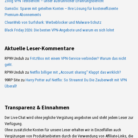
Zoog VPN Testbericht – unser ausführlicher Erfahrungsbericht
GamsGo: Sparen mit geteilten Konten – Ihre Lösung für kosteneffiziente
Premium-Abonnements
CleanWeb von Surfshark: Werbeblocker und Malware-Schutz
Black Friday 2026: Die besten VPN-Angebote und warum es sich lohnt
Aktuelle Leser-Kommentare
RP99 Unduh
zu
Fritz!Box mit einem VPN-Service verbinden? Warum das nicht
geht.
RP99 Unduh
zu
Netflix billiger mit „Account sharing“ Klappt das wirklich?
99RP Site
zu
Harry Potter auf Netflix: So Streamst Du Die Zauberwelt mit VPN
Überall!
Transparenz & Einnahmen
Der Live-Chat wird ohne jegliche Vergütung angeboten und steht jedem Leser zur
Verfügung.
Ohne zusätzliche Kosten für unsere Leser erhalten wir in Einzelfällen auch
Vergütungen von Produktanbietern durch die Verwendung von Affiliate-Links, die