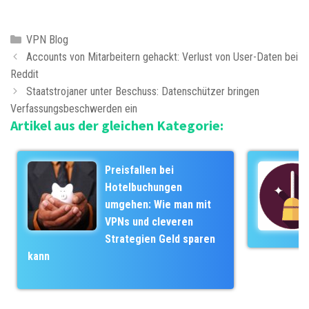
K
VPN Blog
B
a
Accounts von Mitarbeitern gehackt: Verlust von User-Daten bei
e
Reddit
t
i
e
Staatstrojaner unter Beschuss: Datenschützer bringen
t
Verfassungsbeschwerden ein
g
Artikel aus der gleichen Kategorie:
r
o
a
r
g
i
Preisfallen bei
s
e
Hotelbuchungen
-
n
umgehen: Wie man mit
N
VPNs und cleveren
a
Strategien Geld sparen
v
kann
i
g
a