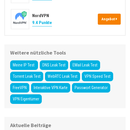
NordVPN
Angebot
9.4 Punkte
Weitere nützliche Tools
Meine IP Test
DNS Leak Test
EMail Leak Test
Torrent Leak Test
WebRTC Leak Test
VPN Speed Test
FreeVPN
Interaktive VPN Karte
Passwort Generator
VPN Eigentümer
Aktuelle Beiträge