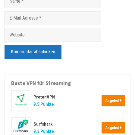
a
m
E
e
-
M
W
a
e
i
b
l
s
-
i
A
t
d
e
Beste VPN für Streaming
r
e
ProtonVPN
s
Angebot
9.5 Punkte
s
e
Surfshark
Angebot
9.3 Punkte