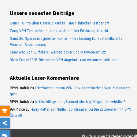
d
e
r
Unsere neuesten Beiträge
e
Gemini AI Pro über GamsGo kaufen – mein ehrlicher Testbericht
s
Zoog VPN Testbericht – unser ausführlicher Erfahrungsbericht
s
GamsGo: Sparen mit geteilten Konten – Ihre Lösung für kosteneffiziente
e
Premium-Abonnements
CleanWeb von Surfshark: Werbeblocker und Malware-Schutz
Black Friday 2026: Die besten VPN-Angebote und warum es sich lohnt
Aktuelle Leser-Kommentare
RP99 Unduh
zu
Fritz!Box mit einem VPN-Service verbinden? Warum das nicht
geht.
RP99 Unduh
zu
Netflix billiger mit „Account sharing“ Klappt das wirklich?
99RP Site
zu
Harry Potter auf Netflix: So Streamst Du Die Zauberwelt mit VPN
Überall!
© 2026 Alle Rechte bleiben vorbehal