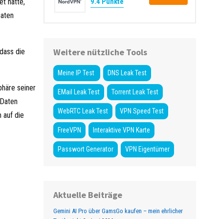
9.4 Punkte
t hatte,
Daten
Weitere nützliche Tools
dass die
Meine IP Test
DNS Leak Test
phäre seiner
EMail Leak Test
Torrent Leak Test
-Daten
WebRTC Leak Test
VPN Speed Test
 auf die
FreeVPN
Interaktive VPN Karte
Passwort Generator
VPN Eigentümer
Aktuelle Beiträge
Gemini AI Pro über GamsGo kaufen – mein ehrlicher