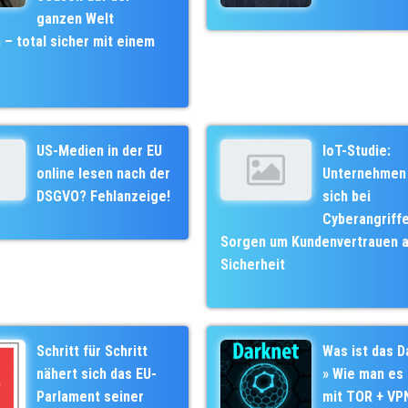
ganzen Welt
– total sicher mit einem
US-Medien in der EU
IoT-Studie:
online lesen nach der
Unternehmen
DSGVO? Fehlanzeige!
sich bei
Cyberangriff
Sorgen um Kundenvertrauen a
Sicherheit
Schritt für Schritt
Was ist das D
nähert sich das EU-
» Wie man es 
Parlament seiner
mit TOR + VPN