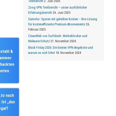
Testbericht
2. Juni 2026
Zoog VPN Testbericht – unser ausführlicher
Erfahrungsbericht
26. Juni 2025
GamsGo: Sparen mit geteilten Konten – Ihre Lösung
für kosteneffiziente Premium-Abonnements
26.
Februar 2025
CleanWeb von Surfshark: Werbeblocker und
Malware-Schutz
21. November 2024
Black Friday 2026: Die besten VPN-Angebote und
bstahl &
warum es sich lohnt
18. November 2024
pammer
ehackten
nnten
.to nach
 Ist „das
egal?