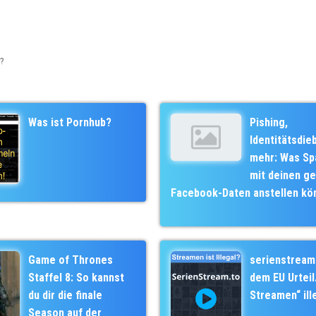
n?
Was ist Pornhub?
Pishing,
Identitätsdie
mehr: Was S
mit deinen g
Facebook-Daten anstellen kö
Game of Thrones
serienstream
Staffel 8: So kannst
dem EU Urteil.
du dir die finale
Streamen“ ill
Season auf der