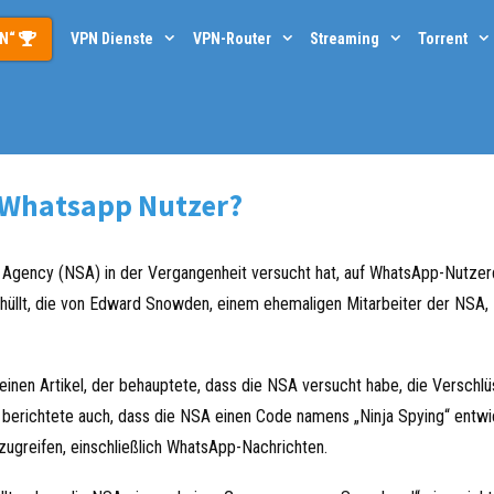
PN“
VPN Dienste
VPN-Router
Streaming
Torrent
r Whatsapp Nutzer?
ty Agency (NSA) in der Vergangenheit versucht hat, auf WhatsApp-Nutze
hüllt, die von Edward Snowden, einem ehemaligen Mitarbeiter der NSA,
 einen Artikel, der behauptete, dass die NSA versucht habe, die Verschl
berichtete auch, dass die NSA einen Code namens „Ninja Spying“ entwi
zugreifen, einschließlich WhatsApp-Nachrichten.