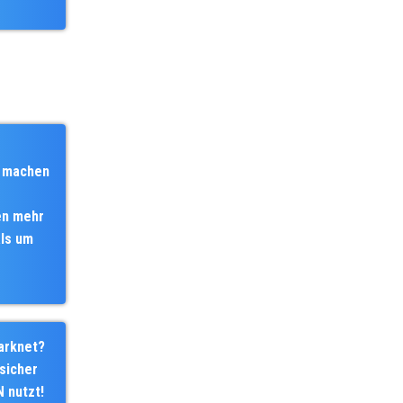
 machen
en mehr
ls um
arknet?
sicher
 nutzt!