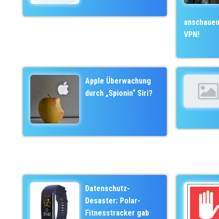
anschauen 
VPN!
Apple Überwachung
durch „Spionin“ Siri?
Datenschutz-
Desaster: Polar-
Fitnesstracker gab