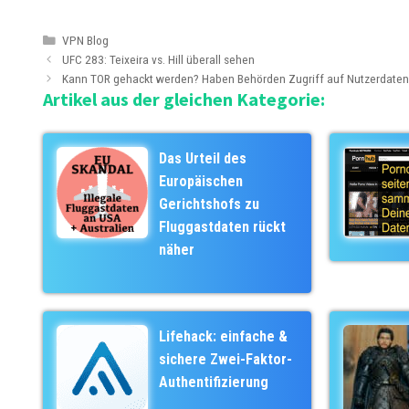
K
VPN Blog
B
a
UFC 283: Teixeira vs. Hill überall sehen
e
t
Kann TOR gehackt werden? Haben Behörden Zugriff auf Nutzerdate
Artikel aus der gleichen Kategorie:
i
e
t
g
r
o
a
r
Das Urteil des
g
i
Europäischen
s
e
Gerichtshofs zu
-
n
Fluggastdaten rückt
N
näher
a
v
i
g
a
Lifehack: einfache &
t
sichere Zwei-Faktor-
i
Authentifizierung
o
n