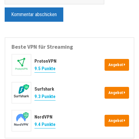
e
i
b
l
s
-
i
A
t
d
e
Beste VPN für Streaming
r
e
ProtonVPN
s
Angebot
9.5 Punkte
s
e
Surfshark
Angebot
9.3 Punkte
NordVPN
Angebot
9.4 Punkte