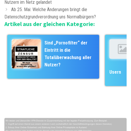
e
Nutzern im Netz gelandet
t
i
e
Ab 25. Mai: Welche Änderungen bringt die
t
Datenschutzgrundverordnung uns Normalbürgern?
g
Artikel aus der gleichen Kategorie:
r
o
a
r
g
i
Sind „Pornofilter“ der
s
e
Eintritt in die
-
n
Totalüberwachung aller
N
Nutzer?
a
Usern
v
i
g
a
t
i
o
n