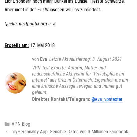
Licht, sondern noch mehr Dunkel ins Dunkle. Tiefste Schwärze.
Aber nicht in der EU! Wünschen wir uns zumindest.
Quelle: neztpolitik.org u. a.
Erstellt am:
17. Mai 2018
von
Eva
3. August 2021
VPN Test Experte. Autorin, Mutter und
leidenschaftliche Aktivistin für "Privatsphäre im
Internet" aus Graz in Österreich. Eigentlich nie um
eine kritische Aussage verlegen und immer gut
gelaunt.
Direkter Kontakt/Telegram:
@eva_vpntester
K
VPN Blog
B
a
myPersonality App: Sensible Daten von 3 Millionen Facebook