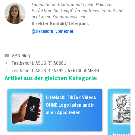
Linguistin und Autorin mit einem Hang zur
Perfektion. Sie kämpft für ein freies Internet und
geht keine Kompromisse ein.
Direkter Kontakt/Telegram:
@alexandra_vpntester
K
VPN Blog
B
a
Testbericht: ASUS RT-AC68U
e
t
Testbericht: ASUS RT-AX92U AX6100 AiMESH
Artikel aus der gleichen Kategorie:
i
e
t
g
r
o
LifeHack: TikTok Videos
a
r
OHNE Logo laden und in
g
i
allen Apps teilen!
s
e
-
n
N