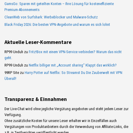
GamsGo: Sparen mit geteilten Konten – Ihre Lösung für kosteneffiziente
Premium-Abonnements
CleanWeb von Surfshark: Werbeblocker und Malware-Schutz
Black Friday 2026: Die besten VPN-Angebote und warum es sich lohnt
Aktuelle Leser-Kommentare
RP99 Unduh
zu
Fritz!Box mit einem VPN-Service verbinden? Warum das nicht
geht.
RP99 Unduh
zu
Netflix billiger mit „Account sharing“ Klappt das wirklich?
99RP Site
zu
Harry Potter auf Netflix: So Streamst Du Die Zauberwelt mit VPN
Überall!
Transparenz & Einnahmen
Der Live-Chat wird ohne jegliche Vergütung angeboten und steht jedem Leser zur
Verfügung.
Ohne zusätzliche Kosten für unsere Leser erhalten wir in Einzelfällen auch
Vergütungen von Produktanbietern durch die Verwendung von Affiliate-Links, die
z.B. in Testberichten veröffentlicht werden.