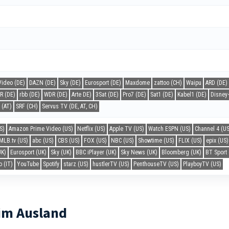
ideo (DE)
DAZN (DE)
Sky (DE)
Eurosport (DE)
Maxdome
zattoo (CH)
Waipu
ARD (DE)
R (DE)
rbb (DE)
WDR (DE)
Arte DE)
3Sat (DE)
Pro7 (DE)
Sat1 (DE)
Kabel1 (DE)
Disney
 (AT)
SRF (CH)
Servus TV (DE, AT, CH)
S)
Amazon Prime Video (US)
Netflix (US)
Apple TV (US)
Watch ESPN (US)
Channel 4 (US
MLB.tv (US)
abc (US)
CBS (US)
FOX (US)
NBC (US)
Showtime (US)
FLIX (US)
epix (US)
UK)
Eurosport (UK)
Sky (UK)
BBC iPlayer (UK)
Sky News (UK)
Bloomberg (UK)
BT Sport 
o (IT)
YouTube
Spotify
starz (US)
hustlerTV (US)
PenthouseTV (US)
PlayboyTV (US)
im Ausland