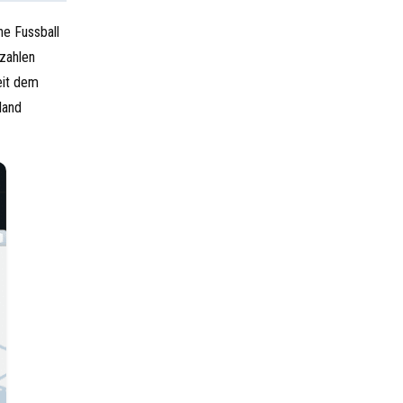
he Fussball
ezahlen
eit dem
land