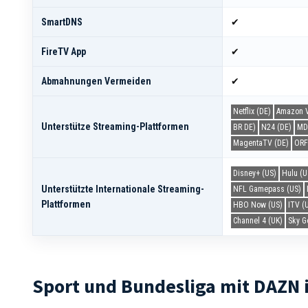
SmartDNS
✔
FireTV App
✔
Abmahnungen Vermeiden
✔
Netflix (DE)
Amazon V
Unterstütze Streaming-Plattformen
BR DE)
N24 (DE)
MD
MagentaTV (DE)
ORF
Disney+ (US)
Hulu (U
Unterstützte Internationale Streaming-
NFL Gamepass (US)
Plattformen
HBO Now (US)
ITV (
Channel 4 (UK)
Sky G
Sport und Bundesliga mit DAZN 