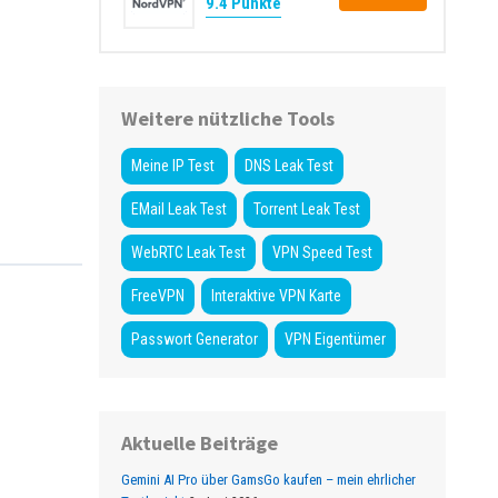
9.4 Punkte
Weitere nützliche Tools
Meine IP Test
DNS Leak Test
EMail Leak Test
Torrent Leak Test
WebRTC Leak Test
VPN Speed Test
FreeVPN
Interaktive VPN Karte
Passwort Generator
VPN Eigentümer
Aktuelle Beiträge
Gemini AI Pro über GamsGo kaufen – mein ehrlicher