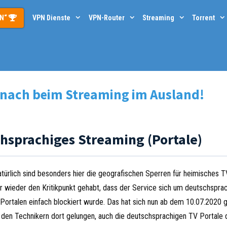
PN“
VPN Dienste
VPN-Router
Streaming
Torrent
 nach beim Streaming im Ausland!
hsprachiges Streaming (Portale)
türlich sind besonders hier die geografischen Sperren für heimisches T
 wieder den Kritikpunkt gehabt, dass der Service sich um deutschspra
ortalen einfach blockiert wurde. Das hat sich nun ab dem 10.07.2020 g
 den Technikern dort gelungen, auch die deutschsprachigen TV Portale 