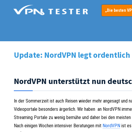
Springe
„Die besten V
zum
Inhalt
Update: NordVPN legt ordentlich
NordVPN unterstützt nun deutsc
In der Sommerzeit ist auch Reisen wieder mehr angesagt und na
Videoportale besonders ärgerlich. Wir haben an NordVPN immer
Streaming Portale zu wenig bemühe und daher bei den meisten P
Nach einigen Wochen intensiver Beratungen mit
NordVPN
ist es