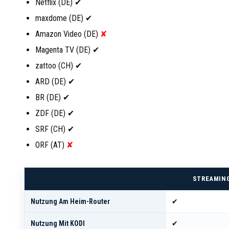
Netflix (DE) ✔︎
maxdome (DE) ✔︎
Amazon Video (DE)
✘
Magenta TV (DE) ✔︎
zattoo (CH) ✔︎
ARD (DE) ✔︎
BR (DE) ✔︎
ZDF (DE) ✔︎
SRF (CH) ✔︎
ORF (AT)
✘
STREAMING
Nutzung Am Heim-Router
✔
Nutzung Mit KODI
✔