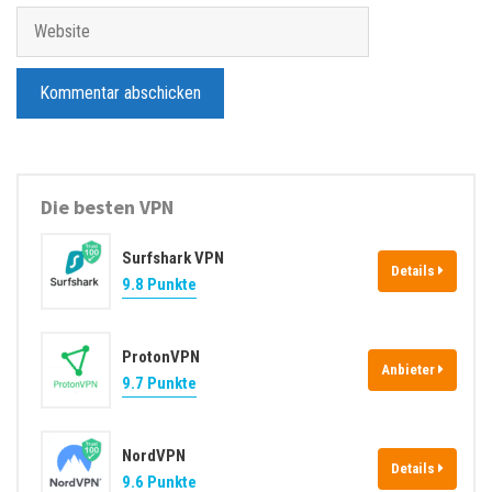
M
W
a
e
i
b
l
s
-
i
A
t
d
e
Die besten VPN
r
e
Surfshark VPN
s
Details
9.8 Punkte
s
e
ProtonVPN
Anbieter
9.7 Punkte
NordVPN
Details
9.6 Punkte