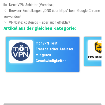
K
Neue VPN Anbieter (Vorschau)
B
a
Browser-Einstellungen: „DNS über https“ beim Google Chrome
e
verwenden!
t
i
e
VPNgate: kostenlos – aber auch effektiv?
Artikel aus der gleichen Kategorie:
t
g
r
o
a
r
monVPN Test:
g
i
Französischer Anbieter
s
e
mit guten
-
n
Geschwindigkeiten
N
a
v
i
g
a
t
i