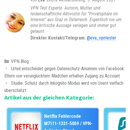
VPN Test Experte. Autorin, Mutter und
leidenschaftliche Aktivistin für "Privatsphäre im
Internet" aus Graz in Österreich. Eigentlich nie um
eine kritische Aussage verlegen und immer gut
gelaunt.
Direkter Kontakt/Telegram:
@eva_vpntester
K
VPN Blog
B
a
Urteil entscheidet gegen Datenschutz-Ansinnen von Facebook:
e
Eltern von verunglücktem Mädchen erhalten Zugang zu Account
t
i
e
Studie: Schutz durch Inkognito-Modus wird von Usern vielfach
t
überschätzt
g
Artikel aus der gleichen Kategorie:
r
o
a
r
g
i
Netflix Fehlercode
s
e
M7111-1331-5059 / VPN-
-
n