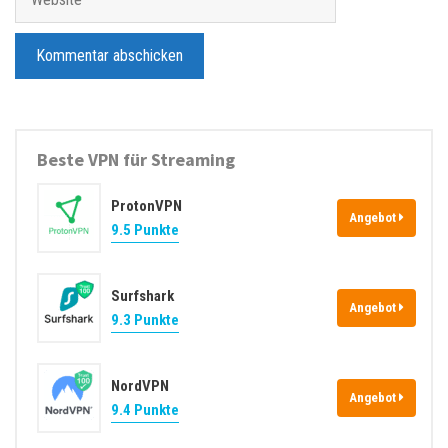
a
e
i
b
l
s
-
i
A
t
d
e
Beste VPN für Streaming
r
e
ProtonVPN
s
Angebot
9.5 Punkte
s
e
Surfshark
Angebot
9.3 Punkte
NordVPN
Angebot
9.4 Punkte