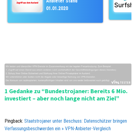
Anbieter Stand
N
01.01.2020
a
v
i
g
a
t
i
o
n
1 Gedanke zu “Bundestrojaner: Bereits 6 Mio.
investiert – aber noch lange nicht am Ziel”
Pingback:
Staatstrojaner unter Beschuss: Datenschützer bringen
Verfassungsbeschwerden ein » VPN-Anbieter-Vergleich