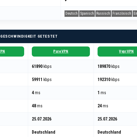
✔
Deutsch
Spanisch
Russisch
Französisch
En
 GESCHWINDIGKEIT GETESTET
VPN
PureVPN
VyprVPN
61890
kbps
189870
kbps
59911
kbps
192310
kbps
4
ms
1
ms
48
ms
24
ms
25.07.2026
25.07.2026
Deutschland
Deutschland