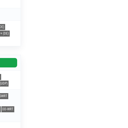
DE)
+ (DE)
c
(UDP)
SWRT
DD-WRT