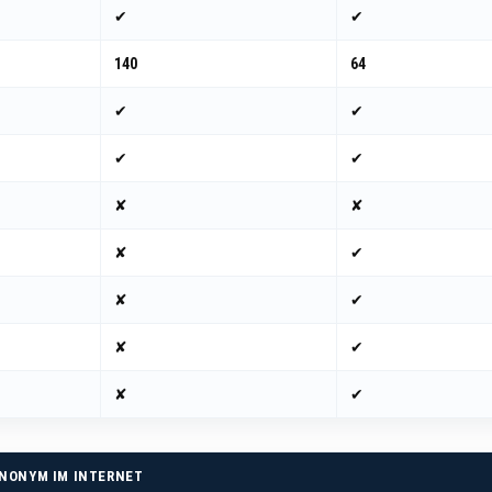
✔
✔
140
64
✔
✔
✔
✔
✘
✘
✘
✔
✘
✔
✘
✔
✘
✔
NONYM IM INTERNET