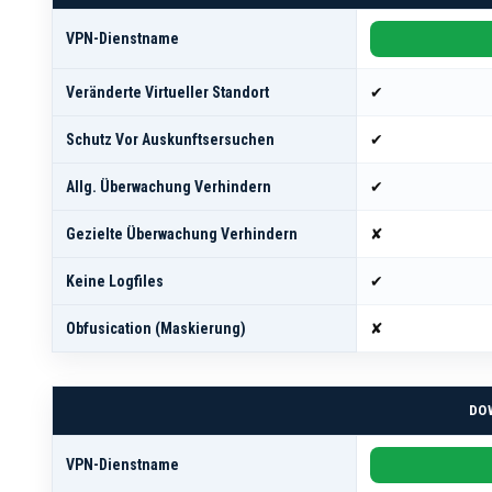
VPN-Dienstname
Veränderte Virtueller Standort
✔
Schutz Vor Auskunftsersuchen
✔
Allg. Überwachung Verhindern
✔
Gezielte Überwachung Verhindern
✘
Keine Logfiles
✔
Obfusication (Maskierung)
✘
DO
VPN-Dienstname