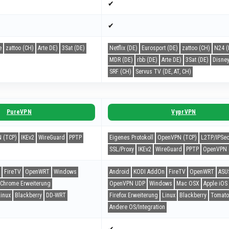
✔
✔
e
zattoo (CH)
Arte DE)
3Sat (DE)
Netflix (DE)
Eurosport (DE)
zattoo (CH)
N24 (
MDR (DE)
rbb (DE)
Arte DE)
3Sat (DE)
Disney
SRF (CH)
Servus TV (DE, AT, CH)
PureVPN
VyprVPN
 (TCP)
IKEv2
WireGuard
PPTP
Eigenes Protokoll
OpenVPN (TCP)
L2TP/IPSe
SSL/Proxy
IKEv2
WireGuard
PPTP
OpenVPN 
FireTV
OpenWRT
Windows
Android
KODI AddOn
FireTV
OpenWRT
ASU
Chrome Erweiterung
OpenVPN UDP
Windows
Mac OSX
Apple iOS
Linux
Blackberry
DD-WRT
Firefox Erweiterung
Linux
Blackberry
Tomato
Andere OS/Integration