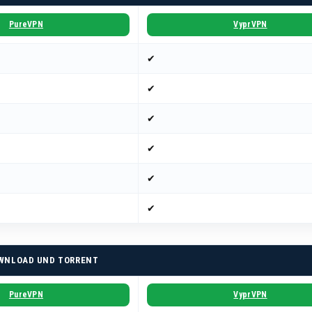
PureVPN
VyprVPN
✔
✔
✔
✔
✔
✔
WNLOAD UND TORRENT
PureVPN
VyprVPN