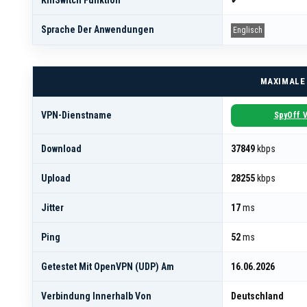
KillSwitch Funktion
✔
Sprache Der Anwendungen
Englisch
MAXIMALE
VPN-Dienstname
SpyOff 
Download
37849
kbps
Upload
28255
kbps
Jitter
17
ms
Ping
52
ms
Getestet Mit OpenVPN (UDP) Am
16.06.2026
Verbindung Innerhalb Von
Deutschland