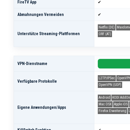
FireTV App
✔
Abmahnungen Vermeiden
✔
Netflix (DE)
Maxdom
Unterstütze Streaming-Plattformen
ORF (AT)
VPN-Dienstname
L2TP/IPSec
OpenVPN
Verfügbare Protokolle
OpenVPN (UDP)
Android
KODI AddOn
Mac OSX
Apple iOS
Eigene Anwendungen/Apps
Firefox Erweiterung