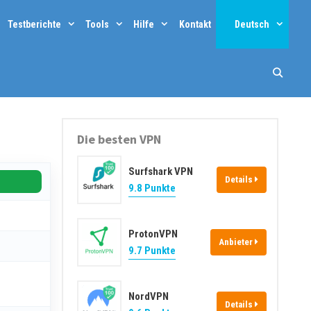
Testberichte
Tools
Hilfe
Kontakt
Deutsch
Such
Die besten VPN
Surfshark VPN
Details
9.8 Punkte
ProtonVPN
Anbieter
9.7 Punkte
NordVPN
Details