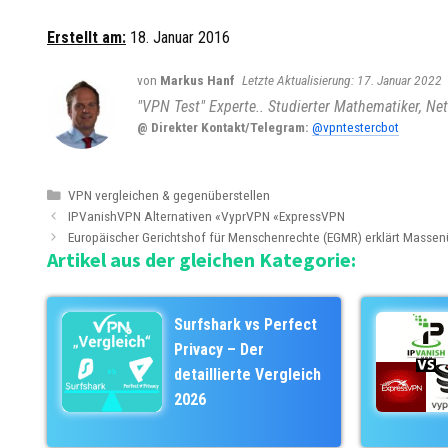
Erstellt am:
18. Januar 2016
von
Markus Hanf
17. Januar 2022
"VPN Test" Experte.. Studierter Mathematiker, Net
@ Direkter Kontakt/Telegram:
@vpntestercbot
K
VPN vergleichen & gegenüberstellen
B
a
IPVanishVPN Alternativen «VyprVPN «ExpressVPN
e
t
Europäischer Gerichtshof für Menschenrechte (EGMR) erklärt Massenü
Artikel aus der gleichen Kategorie:
i
e
t
g
r
o
a
r
Surfshark vs Perfect
g
i
Privacy – Der
s
e
detaillierte Vergleich
-
n
2026
N
a
v