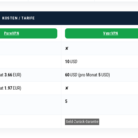
KOSTEN / TARIFE
PureVPN
VyprVPN
✘
10
USD
nat
3.66
EUR)
60
USD
(pro Monat
5
USD)
nat
1.97
EUR)
✘
5
Geld-Zurück-Garantie