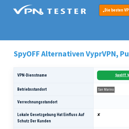
Springe
„Die besten V
zum
Inhalt
SpyOFF Alternativen VyprVPN, P
VPN-Dienstname
SpyOff 
Betriebsstandort
San Marino
Verrechnungsstandort
Lokale Gesetzgebung Hat Einfluss Auf
✘
Schutz Der Kunden