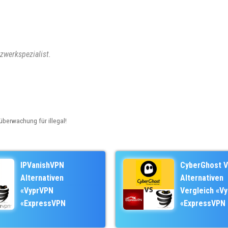
zwerkspezialist.
berwachung für illegal!
IPVanishVPN
CyberGhost 
Alternativen
Alternativen
«VyprVPN
Vergleich «V
«ExpressVPN
«ExpressVPN