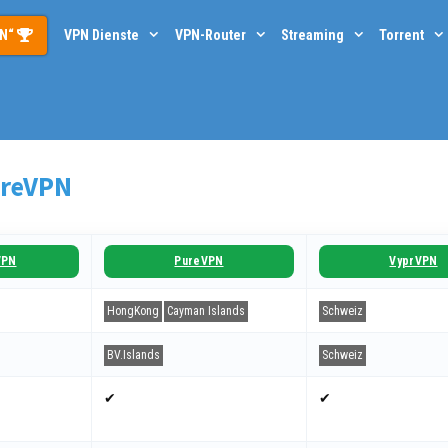
PN“
VPN Dienste
VPN-Router
Streaming
Torrent
ureVPN
VPN
PureVPN
VyprVPN
HongKong
Cayman Islands
Schweiz
BV.Islands
Schweiz
✔
✔