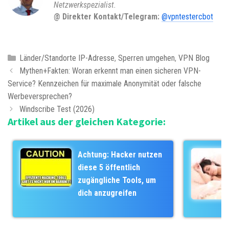
Netzwerkspezialist.
@ Direkter Kontakt/Telegram:
@vpntestercbot
K
Länder/Standorte IP-Adresse
,
Sperren umgehen
,
VPN Blog
B
a
Mythen+Fakten: Woran erkennt man einen sicheren VPN-
e
Service? Kennzeichen für maximale Anonymität oder falsche
t
i
Werbeversprechen?
e
t
g
Windscribe Test (2026)
Artikel aus der gleichen Kategorie:
r
o
a
r
g
i
Achtung: Hacker nutzen
s
e
diese 5 öffentlich
-
n
zugängliche Tools, um
N
dich anzugreifen
a
v
i