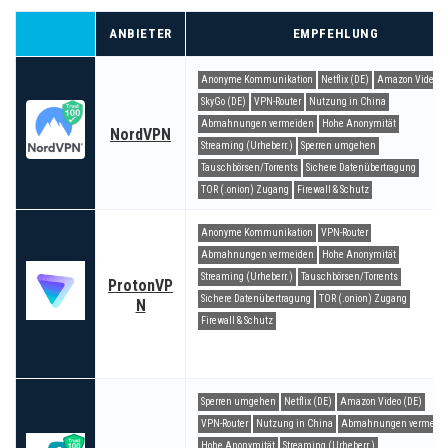
ANBIETER
EMPFEHLUNG
Anonyme Kommunikation
Netflix (DE)
Amazon Video (
SkyGo (DE)
VPN-Router
Nutzung in China
Abmahnungen vermeiden
Hohe Anonymität
NordVPN
Streaming (Urheberr.)
Sperren umgehen
Tauschbörsen/Torrents
Sichere Datenübertragung
TOR (.onion) Zugang
Firewall & Schutz
Anonyme Kommunikation
VPN-Router
Abmahnungen vermeiden
Hohe Anonymität
Streaming (Urheberr.)
Tauschbörsen/Torrents
ProtonVP
Sichere Datenübertragung
TOR (.onion) Zugang
N
Firewall & Schutz
Sperren umgehen
Netflix (DE)
Amazon Video (DE)
VPN-Router
Nutzung in China
Abmahnungen vermeid
Hohe Anonymität
Streaming (Urheberr.)