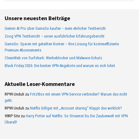
Unsere neuesten Beiträge
Gemini AI Pro über GamsGo kaufen – mein ehrlicher Testbericht
Zoog VPN Testbericht – unser ausführlicher Erfahrungsbericht
GamsGo: Sparen mit geteilten Konten – Ihre Lösung für kosteneffiziente
Premium-Abonnements
CleanWeb von Surfshark: Werbeblocker und Malware-Schutz
Black Friday 2026: Die besten VPN-Angebote und warum es sich lohnt
Aktuelle Leser-Kommentare
RP99 Unduh
zu
Fritz!Box mit einem VPN-Service verbinden? Warum das nicht
geht.
RP99 Unduh
zu
Netflix billiger mit „Account sharing“ Klappt das wirklich?
99RP Site
zu
Harry Potter auf Netflix: So Streamst Du Die Zauberwelt mit VPN
Überall!