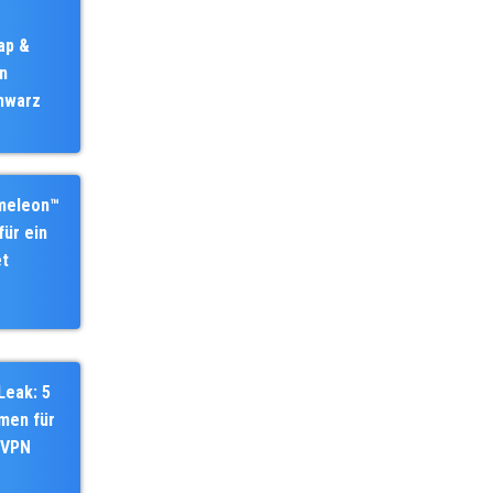
ap &
en
chwarz
meleon™
für ein
et
Leak: 5
men für
dVPN