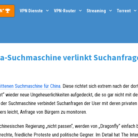
PN“
VPN Dienste
VPN-Router
Streaming
Torrent
na-Suchmaschine verlinkt Suchanfrag
ittenen Suchmaschine für China
. Diese richtet sich extrem nach der dor
pt“ wieder neue Ungeheuerlichkeiten aufgedeckt, die so gar nicht mit 
 der Suchmaschine verbindet Suchanfragen der User mit deren privaten
rs leicht, Anfrage von Bürgern zu monitoren.
chinesischen Regierung „nicht passen“, werden von „Dragonfly“ einfach b
hte, friedliche Proteste und politische Gegner. Im Detail hat The Inte