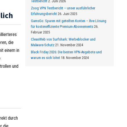
Testbericht
2. Juni 2026
Zoog VPN Testbericht – unser ausführlicher
lich
Erfahrungsbericht
26. Juni 2025
GamsGo: Sparen mit geteilten Konten – Ihre Lösung
für kosteneffiziente Premium-Abonnements
26.
Februar 2025
llierteres
CleanWeb von Surfshark: Werbeblocker und
ren, die
Malware-Schutz
21. November 2024
it einem in
Black Friday 2026: Die besten VPN-Angebote und
e
warum es sich lohnt
18. November 2024
trollen und
rekt durch
r die