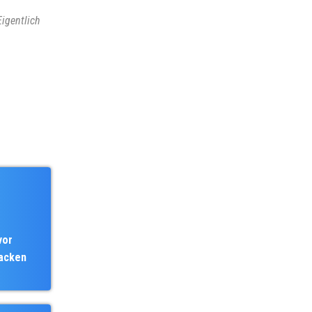
Eigentlich
vor
acken