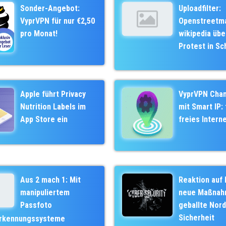
Sonder-Angebot:
Uploadfilter:
VyprVPN für nur €2,50
Openstreetm
pro Monat!
wikipedia üb
Protest in S
Apple führt Privacy
VyprVPN Cha
Nutrition Labels im
mit Smart IP: 
App Store ein
freies Intern
Aus 2 mach 1: Mit
Reaktion auf 
manipuliertem
neue Maßnah
Passfoto
geballte Nor
Sicherheit
erkennungssysteme