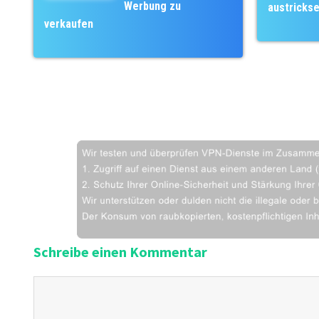
Werbung zu
austricks
verkaufen
Schreibe einen Kommentar
K
o