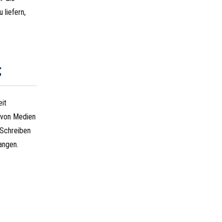
 liefern,
g
eit
 von Medien
 Schreiben
angen.