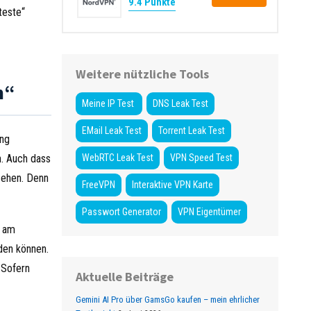
9.4 Punkte
teste“
Weitere nützliche Tools
n“
Meine IP Test
DNS Leak Test
EMail Leak Test
Torrent Leak Test
ung
h. Auch dass
WebRTC Leak Test
VPN Speed Test
esehen. Denn
FreeVPN
Interaktive VPN Karte
Passwort Generator
VPN Eigentümer
p am
den können.
 Sofern
Aktuelle Beiträge
Gemini AI Pro über GamsGo kaufen – mein ehrlicher