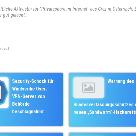
liche Aktivistin für "Privatsphäre im Internet" aus Graz in Österreich. 
r gut gelaunt.
mlauf
Security-Schock für
Warnung des
Windscribe User:
VPN-Server von
Behörde
Bundesverfassungsschutzes 
beschlagnahmt
neuen „Sandworm“-Hackeratt