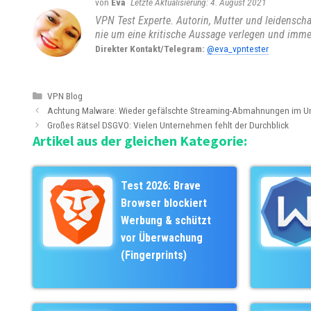
von
Eva
4. August 2021
VPN Test Experte. Autorin, Mutter und leidenschaft
nie um eine kritische Aussage verlegen und imme
Direkter Kontakt/Telegram:
@eva_vpntester
K
VPN Blog
B
a
Achtung Malware: Wieder gefälschte Streaming-Abmahnungen im U
e
t
Großes Rätsel DSGVO: Vielen Unternehmen fehlt der Durchblick
Artikel aus der gleichen Kategorie:
i
e
t
g
r
o
a
r
Test 2026: Brave
g
i
Browser blockiert
s
e
Werbung & schützt
-
n
vor Überwachung
N
(Fingerprints)
a
v
i
g