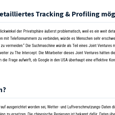
etailliertes Tracking & Profiling mög
kwinkel der Privatsphäre äußerst problematisch, weil es ein weit detai
agen mit Telefonnummern zu verbinden, würde es Menschen sehr erschwe
u vermeiden.“ Die Suchmaschine würde als Teil eines Joint Ventures m
iter zu The Intercept. Die Mitarbeiter dieses Joint Ventures hätten di
 die Frage aufwirft, ob Google in den USA überhaupt eine effektive Kon
n?
arauf ausgerichtet worden sei, Wetter- und Luftverschmutzungs-Daten di
jing zu ersetzen. Die chinesische Regierung ist bekannt dafür, Daten übe