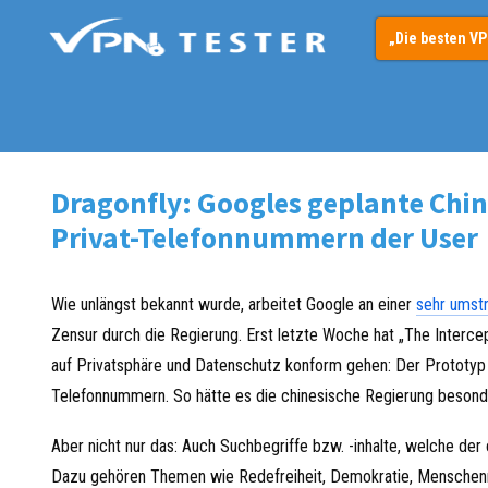
Springe
„Die besten V
zum
Inhalt
Dragonfly: Googles geplante Chi
Privat-Telefonnummern der User
Wie unlängst bekannt wurde, arbeitet Google an einer
sehr umstr
Zensur durch die Regierung. Erst letzte Woche hat „The Interce
auf Privatsphäre und Datenschutz konform gehen: Der Prototyp
Telefonnummern. So hätte es die chinesische Regierung besonde
Aber nicht nur das: Auch Suchbegriffe bzw. -inhalte, welche der 
Dazu gehören Themen wie Redefreiheit, Demokratie, Menschenrec