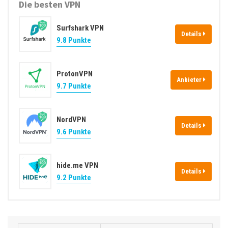
Die besten VPN
r
e
Surfshark VPN
s
Details
9.8 Punkte
s
e
ProtonVPN
Anbieter
9.7 Punkte
NordVPN
Details
9.6 Punkte
hide.me VPN
Details
9.2 Punkte