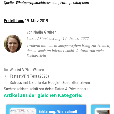
Quelle: Whatismyipadaddress.com; Foto: pixabay.com
Erstellt am:
19. März 2019
von
Nadja Gruber
17. Januar 2022
Tirolerin mit einem ausgeprägtem Hang zur Freiheit,
die sie auch im Internet sucht. Autorin von vielen
Fachartikeln.
K
Was ist VPN - Wissen
B
a
FastestVPN Test (2026)
e
t
Schluss mit Datenkrake Google! Diese alternativen
i
Suchmaschinen schützen deine Daten & Privatsphäre!
e
Artikel aus der gleichen Kategorie:
t
g
r
o
a
r
Erklärung: Wie schnell