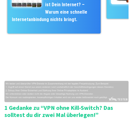
g
i
ist Dein Internet? –
s
e
Warum eine schnelle
-
n
Internetanbindung nichts bringt.
N
a
v
i
g
a
t
i
o
n
1 Gedanke zu “VPN ohne Kill-Switch? Das
solltest du dir zwei Mal überlegen!”