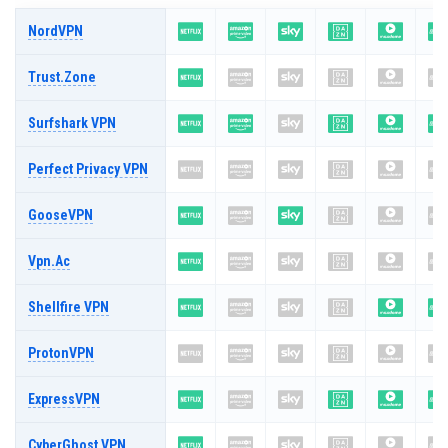
NordVPN
Trust.Zone
Surfshark VPN
Perfect Privacy VPN
GooseVPN
Vpn.ac
Shellfire VPN
ProtonVPN
ExpressVPN
CyberGhost VPN