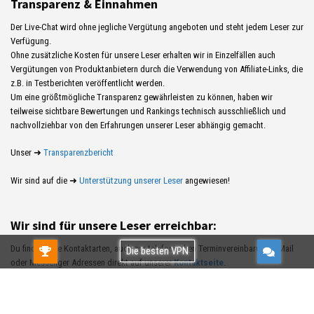
Transparenz & Einnahmen
Der Live-Chat wird ohne jegliche Vergütung angeboten und steht jedem Leser zur
Verfügung.
Ohne zusätzliche Kosten für unsere Leser erhalten wir in Einzelfällen auch
Vergütungen von Produktanbietern durch die Verwendung von Affiliate-Links, die
z.B. in Testberichten veröffentlicht werden.
Um eine größtmögliche Transparenz gewährleisten zu können, haben wir
teilweise sichtbare Bewertungen und Rankings technisch ausschließlich und
nachvollziehbar von den Erfahrungen unserer Leser abhängig gemacht.
Unser ➜
Transparenzbericht
Wir sind auf die ➜
Unterstützung unserer Leser
angewiesen!
Wir sind für unsere Leser erreichbar:
Du findest alle Kontaktarten, auch zur telefonischen Terminvereinbarung, EMail
Gratis TESTEN!Kostenlos verwenden oder
Die besten VPN
oder Messenger Adressen direkt auf unserer
Kontaktseite
.
83% Rabatt EXKLUSIV:
Hinweis: