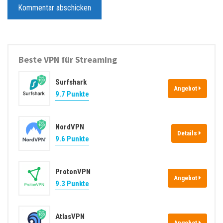
l
s
-
i
A
t
d
e
Beste VPN für Streaming
r
e
Surfshark
s
Angebot
9.7 Punkte
s
e
NordVPN
Details
9.6 Punkte
ProtonVPN
Angebot
9.3 Punkte
AtlasVPN
Angebot