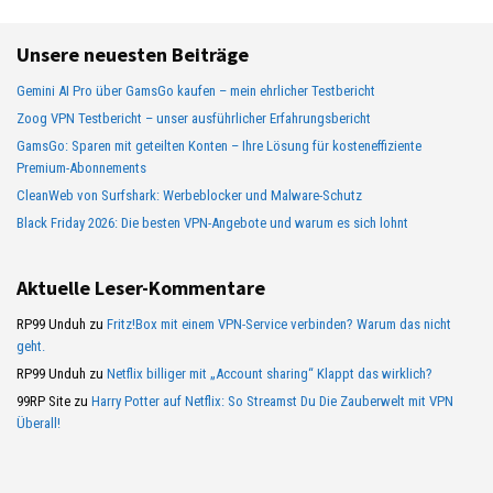
Unsere neuesten Beiträge
Gemini AI Pro über GamsGo kaufen – mein ehrlicher Testbericht
Zoog VPN Testbericht – unser ausführlicher Erfahrungsbericht
GamsGo: Sparen mit geteilten Konten – Ihre Lösung für kosteneffiziente
Premium-Abonnements
CleanWeb von Surfshark: Werbeblocker und Malware-Schutz
Black Friday 2026: Die besten VPN-Angebote und warum es sich lohnt
Aktuelle Leser-Kommentare
RP99 Unduh
zu
Fritz!Box mit einem VPN-Service verbinden? Warum das nicht
geht.
RP99 Unduh
zu
Netflix billiger mit „Account sharing“ Klappt das wirklich?
99RP Site
zu
Harry Potter auf Netflix: So Streamst Du Die Zauberwelt mit VPN
Überall!