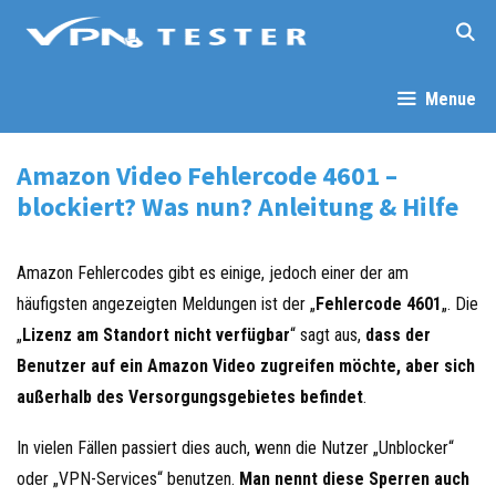
Springe
zum
Inhalt
Menue
Amazon Video Fehlercode 4601 –
blockiert? Was nun? Anleitung & Hilfe
Amazon Fehlercodes gibt es einige, jedoch einer der am
häufigsten angezeigten Meldungen ist der „
Fehlercode 4601
„. Die
„
Lizenz am Standort nicht verfügbar
“ sagt aus,
dass der
Benutzer auf ein Amazon Video zugreifen möchte, aber sich
außerhalb des Versorgungsgebietes befindet
.
In vielen Fällen passiert dies auch, wenn die Nutzer „Unblocker“
oder „VPN-Services“ benutzen.
Man nennt diese Sperren auch