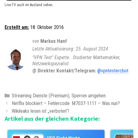
Live-TV auch im Ausland sehen.
Erstellt am:
18. Oktober 2016
von
Markus Hanf
25. August 2024
"VPN Test" Experte.. Studierter Mathematiker,
Netzwerkspezialist.
@ Direkter Kontakt/Telegram:
@vpntestercbot
K
Streaming Dienste (Premium)
,
Sperren umgehen
B
a
Netflix blockiert – Fehlercode: M7037-1111 – Was nun?
e
t
Wikileaks lesen ist „verboten“!
Artikel aus der gleichen Kategorie:
i
e
t
g
r
o