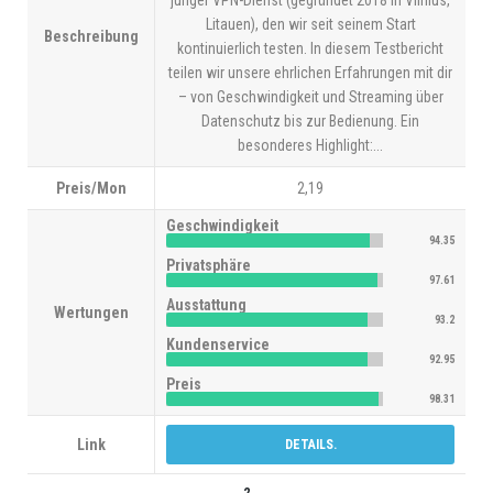
junger VPN-Dienst (gegründet 2018 in Vilnius,
Litauen), den wir seit seinem Start
Beschreibung
kontinuierlich testen. In diesem Testbericht
teilen wir unsere ehrlichen Erfahrungen mit dir
– von Geschwindigkeit und Streaming über
Datenschutz bis zur Bedienung. Ein
besonderes Highlight:...
Preis/Mon
2,19
Geschwindigkeit
94.35
Privatsphäre
97.61
Ausstattung
Wertungen
93.2
Kundenservice
92.95
Preis
98.31
Link
DETAILS.