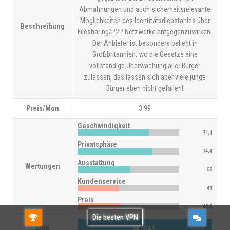
Abmahnungen und auch sicherheitsrelevante
Möglichkeiten des Identitätsdiebstahles über
Beschreibung
Filesharing/P2P Netzwerke entgegenzuwirken.
Der Anbieter ist besonders beliebt in
Großbritannien, wo die Gesetze eine
vollständige Überwachung aller Bürger
zulassen, das lassen sich aber viele junge
Bürger eben nicht gefallen!
Preis/Mon
3.99
Geschwindigkeit
71.1
Privatsphäre
74.4
Ausstattung
Wertungen
52
Kundenservice
41
Preis
42.8
Gratis TESTEN!Kostenlos verwenden oder
Die besten VPN
Link
DETAILS.