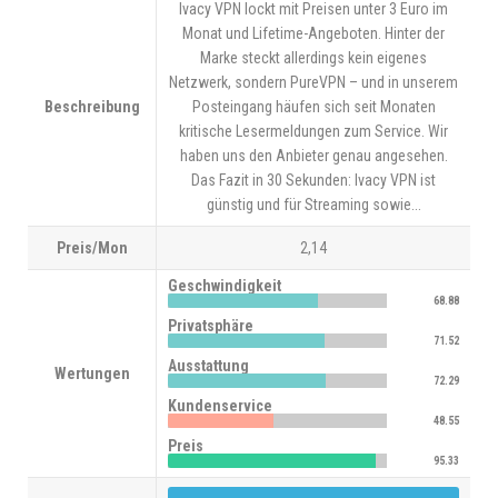
Ivacy VPN lockt mit Preisen unter 3 Euro im
Monat und Lifetime-Angeboten. Hinter der
Marke steckt allerdings kein eigenes
Netzwerk, sondern PureVPN – und in unserem
Beschreibung
Posteingang häufen sich seit Monaten
kritische Lesermeldungen zum Service. Wir
haben uns den Anbieter genau angesehen.
Das Fazit in 30 Sekunden: Ivacy VPN ist
günstig und für Streaming sowie...
Preis/Mon
2,14
Geschwindigkeit
68.88
Privatsphäre
71.52
Ausstattung
Wertungen
72.29
Kundenservice
48.55
Preis
95.33