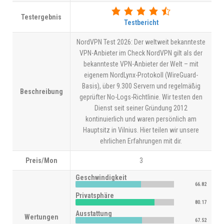
Testergebnis
Testbericht
NordVPN Test 2026: Der weltweit bekannteste
VPN-Anbieter im Check NordVPN gilt als der
bekannteste VPN-Anbieter der Welt – mit
eigenem NordLynx-Protokoll (WireGuard-
Basis), über 9.300 Servern und regelmäßig
Beschreibung
geprüfter No-Logs-Richtlinie. Wir testen den
Dienst seit seiner Gründung 2012
kontinuierlich und waren persönlich am
Hauptsitz in Vilnius. Hier teilen wir unsere
ehrlichen Erfahrungen mit dir.
Preis/Mon
3
Geschwindigkeit
66.82
Privatsphäre
80.17
Ausstattung
Wertungen
67.52