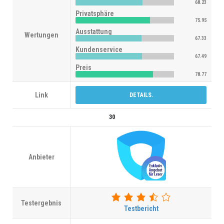
68.23
Privatsphäre
75.95
Ausstattung
Wertungen
67.33
Kundenservice
67.49
Preis
78.77
Link
DETAILS.
30
Anbieter
Testergebnis
Testbericht