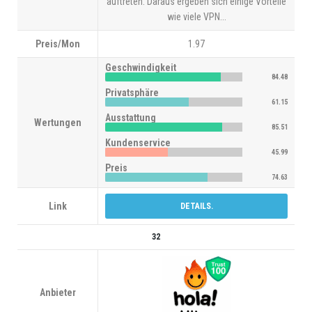
auftreten. Daraus ergeben sich einige Vorteile
wie viele VPN...
Preis/Mon
1.97
Geschwindigkeit
84.48
Privatsphäre
61.15
Ausstattung
Wertungen
85.51
Kundenservice
45.99
Preis
74.63
Link
DETAILS.
32
Anbieter