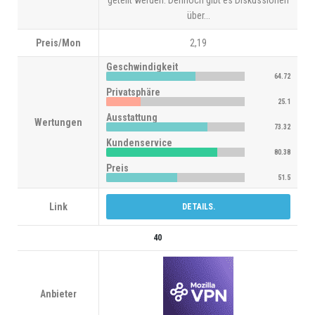
geteilt werden. Dennoch gibt es Diskussionen
über...
Preis/Mon
2,19
Geschwindigkeit
64.72
Privatsphäre
25.1
Ausstattung
Wertungen
73.32
Kundenservice
80.38
Preis
51.5
Link
DETAILS.
40
Anbieter