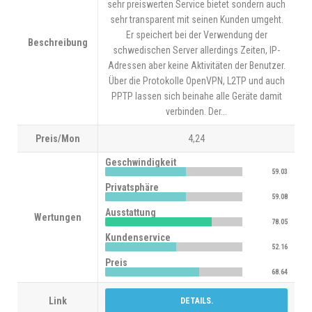
sehr preiswerten Service bietet sondern auch
sehr transparent mit seinen Kunden umgeht.
Er speichert bei der Verwendung der
Beschreibung
schwedischen Server allerdings Zeiten, IP-
Adressen aber keine Aktivitäten der Benutzer.
Über die Protokolle OpenVPN, L2TP und auch
PPTP lassen sich beinahe alle Geräte damit
verbinden. Der...
Preis/Mon
4,24
Geschwindigkeit
59.03
Privatsphäre
59.08
Ausstattung
Wertungen
78.05
Kundenservice
52.16
Preis
68.64
Link
DETAILS.