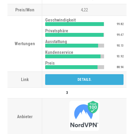
Preis/Mon
4,22
Geschwindigkeit
99.82
Privatsphäre
99.47
Ausstattung
Wertungen
90.13
Kundenservice
93.92
Preis
88.94
Link
DETAILS.
3
Anbieter