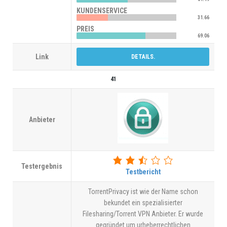
KUNDENSERVICE
31.66
PREIS
69.06
Link
DETAILS.
41
Anbieter
Testergebnis
Testbericht
TorrentPrivacy ist wie der Name schon
bekundet ein spezialisierter
Filesharing/Torrent VPN Anbieter. Er wurde
gegründet um urheberrechtlichen